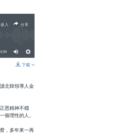
嵌入
分享
0:59
下載
分享
讀北韓領導人金
正恩精神不穩
一個理性的人。
脅，多年來一再