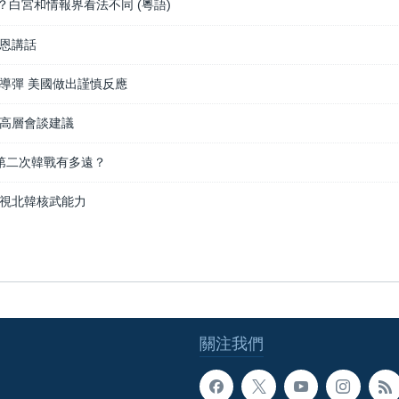
白宮和情報界看法不同 (粵語)
恩講話
導彈 美國做出謹慎反應
高層會談建議
離第二次韓戰有多遠？
視北韓核武能力
關注我們