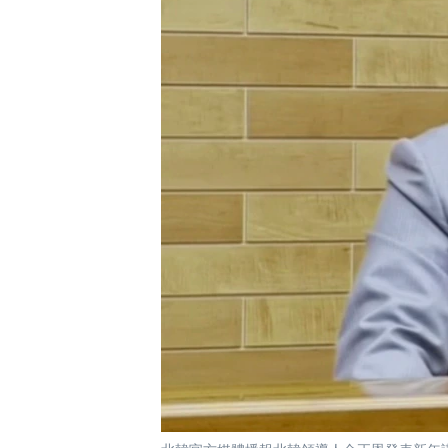
國際
到
檢
經貿
索
視頻
音頻
每日視頻新聞
VOA 60秒 (國際)
時事經緯
美國專訊
新聞音頻
視頻存檔
海外港人
YOUTUBE頻道
港人港心
美國透視
建國史話
廣播節目表