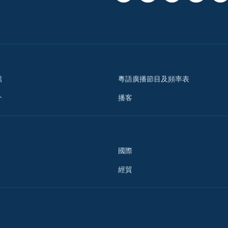
檔
粵語廣播節目及頻率表
介
播客
國際
經貿