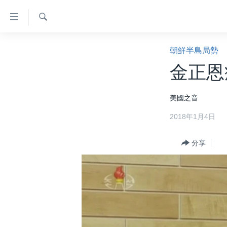
無
障
礙
檢
主頁
索
朝鮮半島局勢
鏈
美國大選2024
金正恩
接
港澳
跳
美國之音
轉
台灣
到
2018年1月4日
美中關係
內
容
海外港人
分享
跳
新聞自由
轉
到
揭謊頻道
導
美國
航
跳
中國
轉