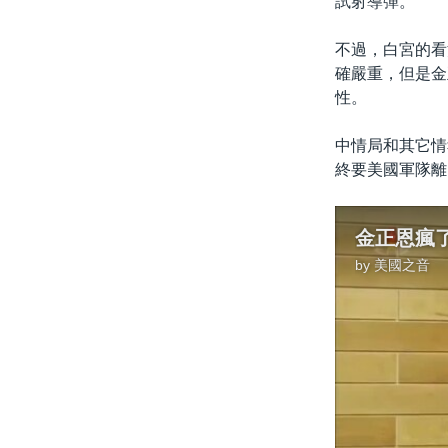
試射導彈。
不過，白宮的看
確嚴重，但是金
性。
中情局和其它情
終要美國軍隊離
金正恩瘋了
by
美國之音