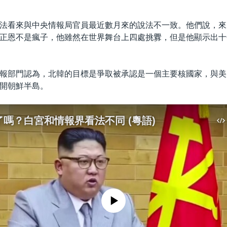
法看來與中央情報局官員最近數月來的說法不一致。他們說，來
正恩不是瘋子，他雖然在世界舞台上四處挑釁，但是他顯示出十
報部門認為，北韓的目標是爭取被承認是一個主要核國家，與美
開朝鮮半島。
嗎？白宮和情報界看法不同 (粵語)
No media source currently available