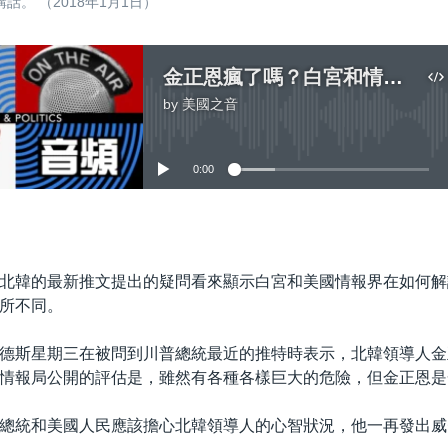
。 （2018年1月1日）
金正恩瘋了嗎？白宮和情報界看法不同
by
美國之音
No media source currently available
0:00
嵌入
北韓的最新推文提出的疑問看來顯示白宮和美國情報界在如何解
所不同。
德斯星期三在被問到川普總統最近的推特時表示，北韓領導人金
情報局公開的評估是，雖然有各種各樣巨大的危險，但金正恩是
總統和美國人民應該擔心北韓領導人的心智狀況，他一再發出威