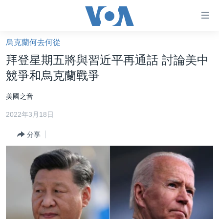
無
障
礙
烏克蘭何去何從
主頁
鏈
拜登星期五將與習近平再通話 討論美中
接
美國大選2024
競爭和烏克蘭戰爭
跳
港澳
轉
美國之音
台灣
到
2022年3月18日
內
美中關係
容
分享
海外港人
跳
轉
新聞自由
到
揭謊頻道
導
航
美國
跳
中國
轉