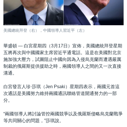
到
國際
檢
經貿
索
視頻
美國總統拜登（右），中國領導人習近平（左）
音頻
每日視頻新聞
華盛頓 —
白宮星期四（3月17日）宣佈，美國總統拜登星期
VOA 60秒 (國際)
時事經緯
國語
五將再次與中國國家主席習近平通電話。這是在美國對北京
美國專訊
新聞音頻
施加強大壓力，試圖阻止中國向因為入侵烏克蘭而遭遇嚴厲
關注我們
制裁的俄羅斯提供援助之時，兩國領導人之間的又一次直接
視頻存檔
海外港人
溝通。
YOUTUBE頻道
港人港心
白宮發言人珍∙莎琪（Jen Psaki）星期四表示，兩國元首這
美國透視
其他語言網站
次通話是美國努力維持兩國通訊聯絡管道開通努力的一部
建國史話
分。
廣播節目表
“兩國領導人將討論管控兩國競爭以及俄羅斯侵略烏克蘭戰爭
等共同關心的問題，”莎琪說。