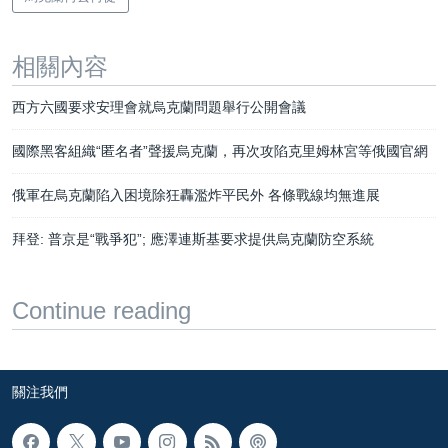
相關內容
西方六國要求安理會就烏克蘭問題舉行公開會議
國際黑客組織“匿名者”聲援烏克蘭，再次攻陷克里姆林宮等俄國官網
俄軍在烏克蘭陷入困境除狂轟濫炸平民外 各條戰線均無進展
拜登: 普京是“戰爭犯”; 應澤連斯基要求提供烏克蘭防空系統
Continue reading
關注我們