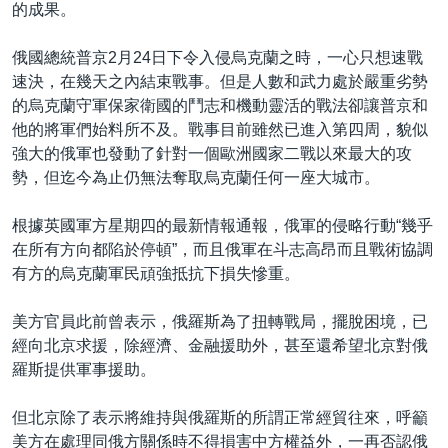
的成果。
俄國總統普京2月24日下令入侵烏克蘭之時，一心只想速戰
速決，在幾天之內結束戰事。但是人數和武力處於嚴重劣勢
的烏克蘭守軍保家衛國的鬥志和機動靈活的戰法卻讓普京和
他的將軍們始料所不及。戰事目前雖然已進入第四周，貌似
強大的俄軍也發動了針對一個歐洲國家二戰以來最大的攻
勢，但迄今為止仍無法奪取烏克蘭任何一座大城市。
根據英國軍方星期四的最新情報通報，俄軍的侵略行動“幾乎
在所有方向都陷於停頓”，而且俄軍在斗志高昂而且戰術協調
有方的烏克蘭軍民頑強抵抗下損失慘重。
美方官員此前曾表示，俄羅斯為了扭轉戰局，擺脫困境，已
經向北京求援，除經濟、金融援助外，甚至還希望北京對俄
羅斯提供軍事援助。
但北京除了表示將維持與俄羅斯的所謂正常經貿往來，呼籲
美方在處理同俄方關係時不得損害中方權益外，一再否認俄