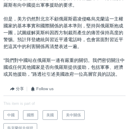
羅斯有向中國提出軍事援助的要求。
但是，美方仍然對北京不顧俄羅斯霸凌侵略烏克蘭這一主權
國家的基本事實和國際關係的基本準則，堅持與俄羅斯抱成
一團，試圖緩解莫斯科因西方制裁而產生的痛苦保持高度的
警惕。預計拜登總統與習近平通電話時，也會當面對習近平
把這其中的利害關係再清楚表述一遍。
“我們對中國站在俄羅斯一邊有嚴重的關切。我們密切關注中
國或任何其他國家是否向俄羅斯提供援助，包括軍事、經濟
或其他援助，”路透社引述美國政府一位高層官員的話說。
分享
Follow us
This item is part of
中國
國際
美國
美中關係
烏克蘭何去何從