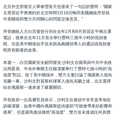
北京外交部發言人華春瑩當天也發表了一句話的聲明：“國家
主席習近平將應約於北京時間3月18日晚同美國總統拜登就
中美關係和雙方共同關心的問題交換意見。”
拜登總統入主白宮後曾分別在去年2月和9月與習近平兩次通
電話，後來在去年11月首次舉行歷時三個半小時的視頻會
晤。但是美中關係似乎並未因為兩國領導人的通話或視頻會
晤而有顯著的改善。
本週一，白宮國家安全顧問傑克∙沙利文在羅馬與中共中央政
治局委員、中央外事辦主任楊潔篪舉行了歷時七個小時的“高
強度”對話。除了美中關係外，雙方主要討論了俄羅斯入侵烏
克蘭一事。沙利文對莫斯科揮軍入侵烏克蘭之後，北京選擇
站在俄羅斯一邊表達了嚴重關切。
拜登政府一位高層官員表示，沙利文在會談中非常直率地告
訴楊潔篪，如果中國向俄羅斯提供援助“可能會帶來的影響和
後果”。但是羅馬會談雖然“高強度”，雙方並未達成任何具體