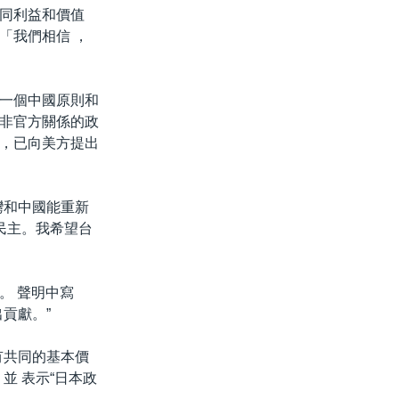
同利益和價值
「我們相信 ，
一個中國原則和
非官方關係的政
，已向美方提出
台灣和中國能重新
民主。我希望台
。 聲明中寫
貢獻。”
有共同的基本價
並 表示“日本政