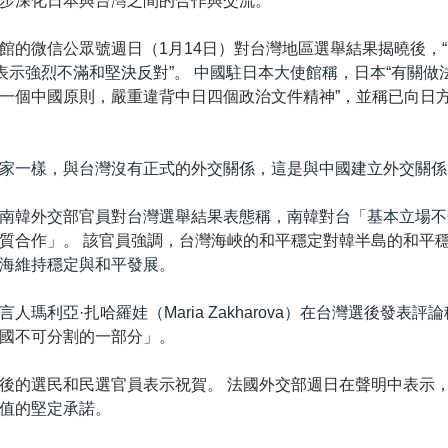
步深化日本與台灣之間的合作與交流。”
館的微信公眾號週日（1月14日）對台灣地區選舉結果揭曉後，
“表示強烈不滿和堅決反對”。 中國駐日本大使館稱，日本“有關做
一個中國原則，嚴重違背中日四個政治文件精神”，並稱已向日
家一樣，與台灣沒有正式的外交關係，這是與中國建立外交關係
南韓外交部官員對台灣選舉結果表態稱，南韓對台「基本立場不
質合作」。 該官員強調，台灣海峽的和平穩定對韓半島的和平
海維持穩定與和平發展。
人瑪利亞·扎哈羅娃（Maria Zakharova）在台灣選後發表
國不可分割的一部分」。
後的選民和民選官員表示祝賀。 法國外交部週日在聲明中表示
值的堅定承諾。