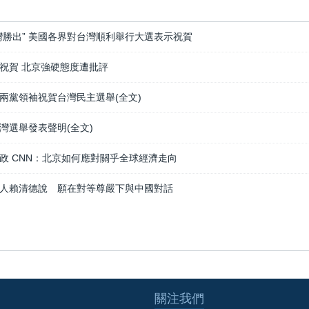
灣勝出” 美國各界對台灣順利舉行大選表示祝賀
祝賀 北京強硬態度遭批評
兩黨領袖祝賀台灣民主選舉(全文)
灣選舉發表聲明(全文)
政 CNN：北京如何應對關乎全球經濟走向
人賴清德說 願在對等尊嚴下與中國對話
關注我們