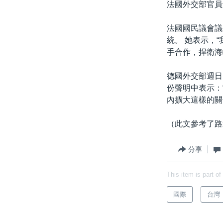
法國外交部官員
法國國民議會議長
統。 她表示，
手合作，捍衛海
德國外交部週日
份聲明中表示：
內擴大這樣的關
（此文參考了路
分享
This item is part of
國際
台灣