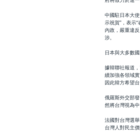
府將致力於進一
中國駐日本大使
示祝賀”，表示
內政，嚴重違反
涉。
日本與大多數國
據韓聯社報道，
續加強各領域實
因此韓方希望台
俄羅斯外交部發言
然將台灣視為中
法國對台灣選舉
台灣人對民主價