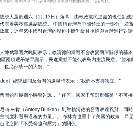
的競選夥伴蕭美琴在台北參加總統選舉勝利後的集會。 (路透社）
總統大選於週六（1月13日）落幕，由執政黨民進黨的現任副總
代表蕭美琴當選副總統。 中國稱台灣為中國領土的一部分，並
政黨，近年來中國對台灣的壓迫不斷升級且拒絕與台灣進行對話
。
人陳斌華週六晚間表示，賴清德的當選不會改變兩岸關係的基本
地區兩項選舉結果顯示，民進黨並不能代表島內主流民意。”並稱
、也必然統一的大勢。”
 Biden）總統被問及台灣的選舉時表示：“我們不支持獨立。”
票開始前幾個小時警告說，「任何」國家干預選舉都是「不可接
·布林肯（Antony Blinken）則對賴清德的勝選表達祝賀，
主制度和選舉過程的力量」。 布林肯也重申了美國的政策，希
台北之間「不受脅迫和壓力」的關係。