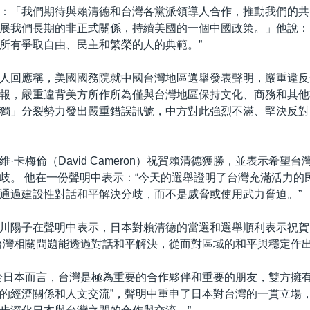
：「我們期待與賴清德和台灣各黨派領導人合作，推動我們的共
展我們長期的非正式關係，持續美國的一個中國政策。」他說：
所有爭取自由、民主和繁榮的人的典範。”
人回應稱，美國國務院就中國台灣地區選舉發表聲明，嚴重違反
報，嚴重違背美方所作所為僅與台灣地區保持文化、商務和其他
獨」分裂勢力發出嚴重錯誤訊號，中方對此強烈不滿、堅決反對
·卡梅倫（David Cameron）祝賀賴清德獲勝，並表示希望
歧。 他在一份聲明中表示：“今天的選舉證明了台灣充滿活力的
通過建設性對話和平解決分歧，而不是威脅或使用武力脅迫。”
川陽子在聲明中表示，日本對賴清德的當選和選舉順利表示祝賀
台灣相關問題能透過對話和平解決，從而對區域的和平與穩定作出
於日本而言，台灣是極為重要的合作夥伴和重要的朋友，雙方擁
的經濟關係和人文交流”，聲明中重申了日本對台灣的一貫立場，