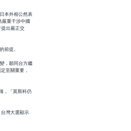
“日本外相公然表
法嚴重干涉中國
方提出嚴正交
的前提。
變，願同台方繼
穩定至關重要，
評論稱，「莫斯科仍
，台灣大選顯示