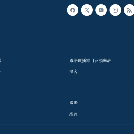
檔
粵語廣播節目及頻率表
介
播客
國際
經貿