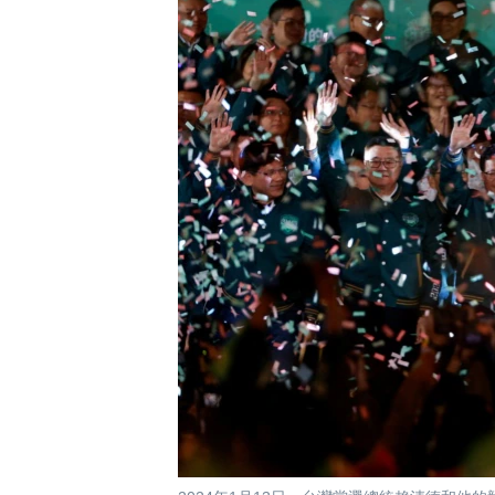
國際
到
檢
經貿
索
視頻
音頻
每日視頻新聞
VOA 60秒 (國際)
時事經緯
美國專訊
新聞音頻
視頻存檔
海外港人
YOUTUBE頻道
港人港心
美國透視
建國史話
廣播節目表