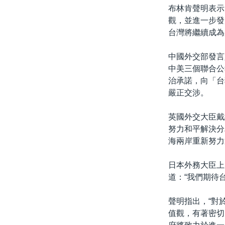
布林肯聲明表示
觀，並進一步發
台灣將繼續成為
中國外交部發言
中美三個聯合公
治承諾，向「台
嚴正交涉。
英國外交大臣戴維
努力和平解決分
海兩岸重新努力
日本外務大臣上
道：“我們期待
聲明指出，“對
值觀，有著密切