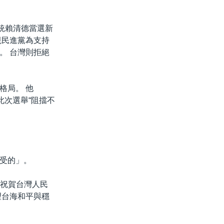
統賴清德當選新
視民進黨為支持
。 台灣則拒絕
格局。 他
此次選舉“阻擋不
受的」。
同時祝賀台灣人民
望台海和平與穩