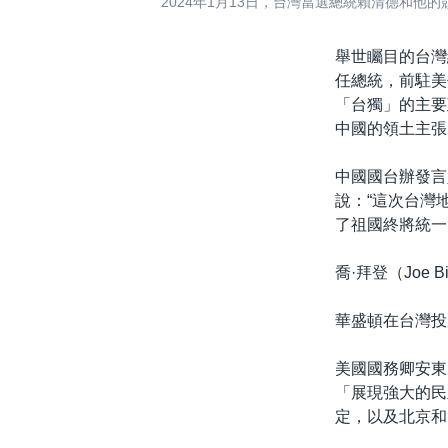
2024年1月13日，台灣當選總統賴清德和他
舉世矚目的台灣
任總統，前駐美
「台獨」的主要
中國的領土主張
中國國台辦發言
說：“這次台灣
了祖國終將統一
喬·拜登（Joe
華盛頓在台灣投
美國國務卿安東尼
「展現強大的民
定，以及北京和