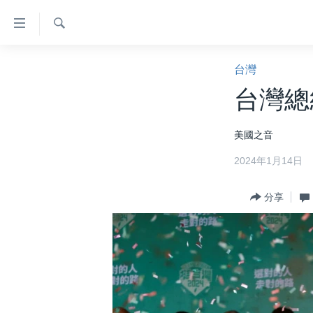
無
障
礙
檢
主頁
索
台灣
鏈
美國大選2024
台灣總
接
港澳
跳
美國之音
轉
台灣
到
2024年1月14日
美中關係
內
容
海外港人
分享
跳
新聞自由
轉
到
揭謊頻道
導
美國
航
跳
中國
轉