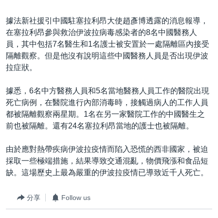
到
國際
檢
據法新社援引中國駐塞拉利昂大使趙彥博透露的消息報導，
經貿
索
在塞拉利昂參與救治伊波拉病毒感染者的8名中國醫務人
視頻
員，其中包括7名醫生和1名護士被安置於一處隔離區內接受
隔離觀察。但是他沒有說明這些中國醫務人員是否出現伊波
音頻
每日視頻新聞
拉症狀。
VOA 60秒 (國際)
時事經緯
國語
據悉，6名中方醫務人員和5名當地醫務人員工作的醫院出現
美國專訊
新聞音頻
死亡病例，在醫院進行內部消毒時，接觸過病人的工作人員
關注我們
視頻存檔
海外港人
都被隔離觀察兩星期。1名在另一家醫院工作的中國醫生之
前也被隔離。還有24名塞拉利昂當地的護士也被隔離。
YOUTUBE頻道
港人港心
美國透視
由於應對熱帶疾病伊波拉疫情而陷入恐慌的西非國家，被迫
其他語言網站
採取一些極端措施，結果導致交通混亂，物價飛漲和食品短
建國史話
缺。這場歷史上最為嚴重的伊波拉疫情已導致近千人死亡。
廣播節目表
分享
Follow us