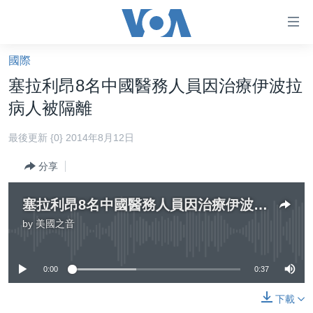
無
障
礙
國際
主頁
鏈
塞拉利昂8名中國醫務人員因治療伊波拉
接
美國大選2024
病人被隔離
跳
港澳
轉
最後更新 {0} 2014年8月12日
台灣
到
分享
內
美中關係
容
海外港人
跳
塞拉利昂8名中國醫務人員因治療伊波拉病人被隔離
轉
新聞自由
by
美國之音
No media source currently available
到
揭謊頻道
導
航
0:00
0:37
美國
跳
中國
下載
轉