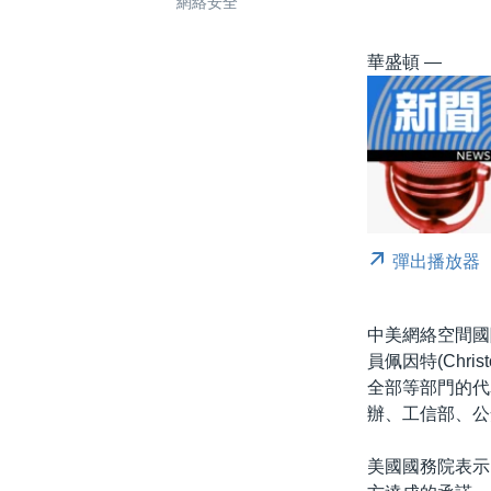
網絡安全
華盛頓 —
彈出播放器
中美網絡空間國
員佩因特(Chri
全部等部門的代
辦、工信部、公
美國國務院表示