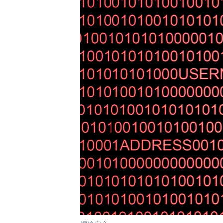
國際
到
檢
經貿
索
視頻
音頻
每日視頻新聞
VOA 60秒 (國際)
時事經緯
美國專訊
新聞音頻
視頻存檔
海外港人
YOUTUBE頻道
港人港心
美國透視
建國史話
廣播節目表