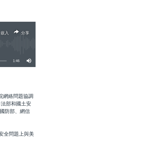
嵌入
分享
1:46
分享
院網絡問題協調
、司法部和國土安
國防部、網信
絡安全問題上與美