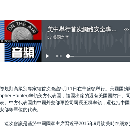
美中舉行首次網絡安全專家組會議
by
美國之音
No media source currently available
0:00
嵌入
際規則高級別專家組首次會議5月11日在華盛頓舉行。美國國務
stopher Painter)率領美方代表團，隨團出席的還有美國國防部
表。中方代表團由中國外交部軍控司司長王群率領，還包括中國
安部等單位的代表。
，這次會議是基於中國國家主席習近平2015年9月訪美時在網