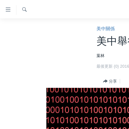
無
障
礙
檢
主頁
索
美中關係
鏈
美國大選2024
美中舉
接
港澳
跳
葉林
轉
台灣
到
最後更新 {0} 20
美中關係
內
容
海外港人
分享
跳
新聞自由
轉
到
揭謊頻道
導
美國
航
跳
中國
轉