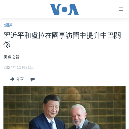
無
障
礙
國際
主頁
鏈
習近平和盧拉在國事訪問中提升中巴關
接
美國大選2024
係
跳
港澳
轉
美國之音
台灣
到
2024年11月21日
內
美中關係
容
分享
海外港人
跳
轉
新聞自由
到
揭謊頻道
導
航
美國
跳
中國
轉