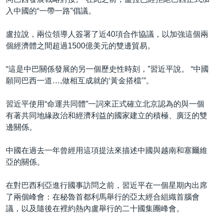
入中國的“一帶一路”倡議。
盧拉說，兩位領導人簽署了近40項合作協議，以加強這個兩
個經濟體之間超過1500億美元的雙邊貿易。
“這是中巴關係發展的另一個歷史性時刻，”習近平說。 “中國
願同巴西一道…,做相互成就的‘黃金搭檔’”。
習近平使用“命運共同體”一詞來正式確立北京認為的與一個
有著共同地緣政治和經濟利益的國家建立的積極、廣泛的雙
邊關係。
中國在過去一年曾經用這項提法來描述中國與越南和塞爾維
亞的關係。
在對巴西利亞進行國事訪問之前，習近平在一個星期內出席
了兩個峰會：在秘魯首都利馬舉行的亞太經合組織首腦會
議，以及隨後在裡約熱內盧舉行的二十國集團峰會。