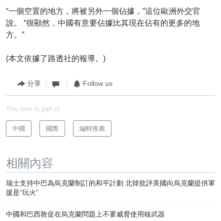
“一個空置的地方，將被另外一個佔據，”這位歐洲外交官
說。 “很顯然，中國有意要佔據比其現在佔有的更多的地
方。”
(本文依據了路透社的報導。)
分享
Follow us
This item is part of
中國
國際
編輯推薦
相關內容
瑞士支持中巴為烏克蘭制訂的和平計劃 北韓批評美國向烏克蘭提供軍
援是“玩火”
中國和巴西敦促在烏克蘭問題上不要威脅使用核武器