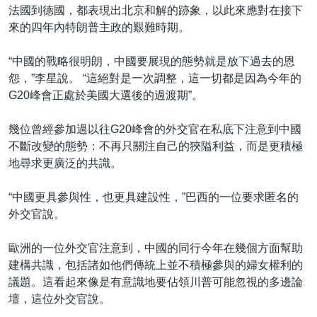
法國到德國，都表現出北京和解的跡象，以此來應對在接下
來的四年內特朗普主政的艱難時期。
“中國的戰略很明朗，中國要展現的態勢就是放下過去的恩
怨，”李星說。 “這絕對是一次調整，這一切都是因為今年的
G20峰會正處於美國大選後的過渡期”。
幾位曾經參加過以往G20峰會的外交官在私底下注意到中國
不斷改變的態勢：不再只關注自己的狹隘利益，而是更積極
地尋求更廣泛的共識。
“中國更具參與性，也更具建設性，”巴西的一位要求匿名的
外交官說。
歐洲的一位外交官注意到，中國的同行今年在幾個方面幫助
建構共識，包括諸如他們傳統上並不積極參與的婦女權利的
議題。這看起來像是有意識地要佔領川普可能忽視的多邊論
壇，這位外交官說。