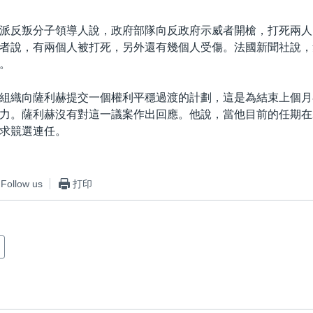
派反叛分子領導人說，政府部隊向反政府示威者開槍，打死兩人
者說，有兩個人被打死，另外還有幾個人受傷。法國新聞社說，
。
組織向薩利赫提交一個權利平穩過渡的計劃，這是為結束上個月
力。薩利赫沒有對這一議案作出回應。他說，當他目前的任期在2
求競選連任。
Follow us
打印