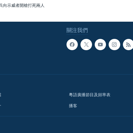
兵向示威者開槍打死兩人
關注我們
檔
粵語廣播節目及頻率表
介
播客