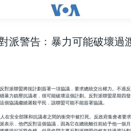
對派警告﹕暴力可能破壞過
反對派聯盟將按計劃簽署一項協議﹐要求總統交出權力。不過反
續暴力鎮壓抗議者﹐很可能破壞這個計劃。反對派聯盟星期四發
這個協議繼續屠殺平民﹐該聯盟可能不能簽署協議。
3人在安全部隊和抗議者之間的衝突中被打死。反政府集會者要
派表示﹐他們反對這個協議﹐因為它在總統離任前給予他一個月
將獲得起訴豁免權。但是也門主要反對派聯盟仍然支持過渡計劃