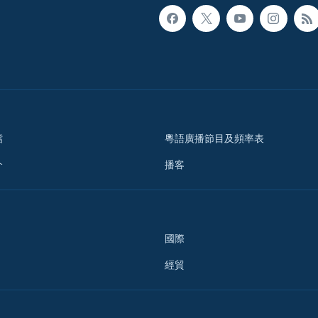
檔
粵語廣播節目及頻率表
介
播客
國際
經貿