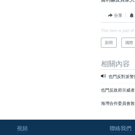
國際
到
檢
經貿
分享
索
視頻
This item is part of
音頻
每日視頻新聞
新聞
國際
VOA 60秒 (國際)
時事經緯
美國專訊
新聞音頻
相關內容
視頻存檔
海外港人
也門反對派警
YOUTUBE頻道
港人港心
美國透視
也門反政府示威者
建國史話
海灣合作委員會敦
廣播節目表
視頻
聯絡我們