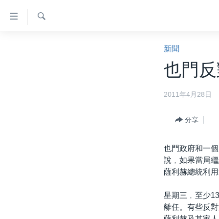
無
障
礙
檢
主頁
索
新聞
鏈
美國大選2024
也門反
接
港澳
跳
2011年4月28日
轉
台灣
到
美中關係
內
分享
容
海外港人
跳
也門政府和一個
新聞自由
轉
說﹐如果當局繼
到
揭謊頻道
薩利赫總統利用
導
美國
航
星期三﹐至少1
跳
中國
離任。有些反對
轉
薩利赫及其家人