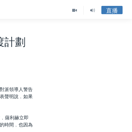
直播
渡計劃
對派領導人警告
表聲明說﹐如果
求﹐薩利赫立即
的時間﹐也因為
。