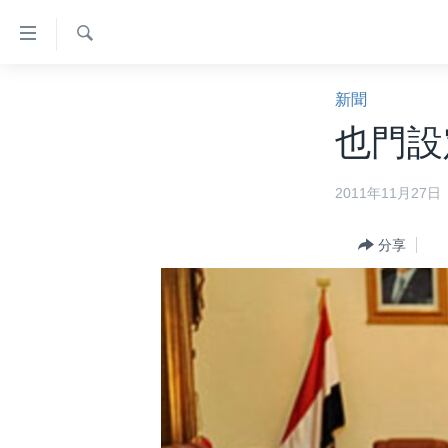
無
障
礙
檢
主頁
索
新聞
鏈
美國大選2024
也門設
接
港澳
跳
2011年11月27日
轉
台灣
到
美中關係
內
分享
容
海外港人
跳
新聞自由
轉
到
揭謊頻道
導
美國
航
跳
中國
轉