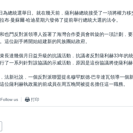
1日為總統選舉日。就在幾天前﹐薩利赫總統接受了一項將權力移
拉布‧曼蘇爾‧哈迪星期六發佈了提前舉行總統大選的法令。
和也門反對派領導人簽署了海灣合作委員會斡旋的一項計劃﹐要
。這位副手將開始組建新的民族團結政府。
束長達幾個月日益升級的抗議活動﹐抗議者反對薩利赫33年的
行了一系列針對該協議的示威活動﹐原因是這份協議將使薩利赫
﹐法新社說﹐一個反對派聯盟提名穆罕默德‧巴辛達瓦領導一個
這位薩利赫執政黨的前成員在周五晚間被提名擔任這一職務。
Follow us
打印