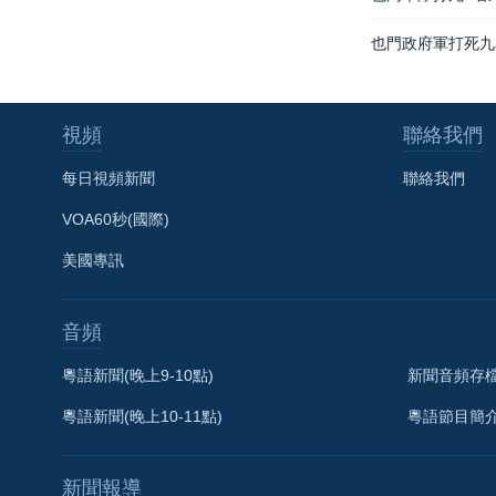
也門政府軍打死九
視頻
聯絡我們
每日視頻新聞
聯絡我們
VOA60秒(國際)
美國專訊
音頻
粵語新聞(晚上9-10點)
新聞音頻存
粵語新聞(晚上10-11點)
粵語節目簡
新聞報導