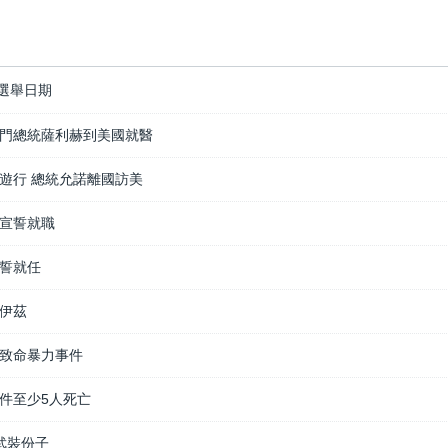
選舉日期
門總統薩利赫到美國就醫
遊行 總統允諾離國訪美
宣誓就職
誓就任
伊茲
致命暴力事件
件至少5人死亡
武裝份子