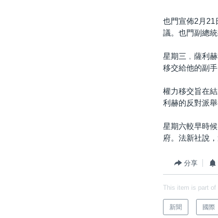
也門宣佈2月2
議。也門副總統
星期三﹐薩利赫
移交給他的副手
權力移交旨在結
利赫的反對派舉
星期六較早時候
府。法新社說，
分享
This item is part of
新聞
國際