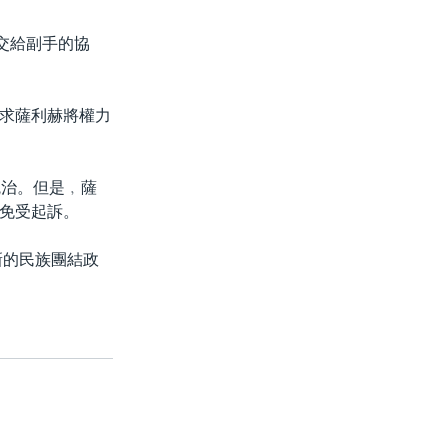
交給副手的協
求薩利赫將權力
統治。但是﹐薩
免受起訴。
新的民族團結政