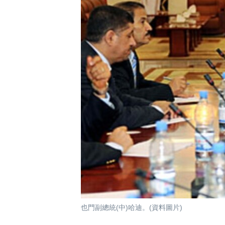
國際
到
檢
經貿
索
視頻
音頻
每日視頻新聞
VOA 60秒 (國際)
時事經緯
美國專訊
新聞音頻
視頻存檔
海外港人
YOUTUBE頻道
港人港心
美國透視
建國史話
廣播節目表
也門副總統(中)哈迪。(資料圖片)