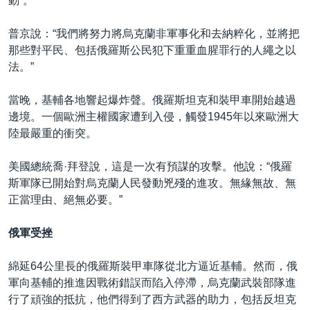
動”。
普京說：“我們將努力將烏克蘭非軍事化和去納粹化，並將把
那些對平民、包括俄羅斯公民犯下重重血腥罪行的人繩之以
法。”
當晚，基輔各地響起爆炸聲。俄羅斯坦克和裝甲車開始越過
邊境。一個歐洲主權國家遭到入侵，觸發1945年以來歐洲大
陸最嚴重的衝突。
美國總統喬·拜登說，這是一次有預謀的攻擊。他說：“俄羅
斯軍隊已開始對烏克蘭人民發動兇殘的進攻。無緣無故、無
正當理由、絕無必要。”
俄軍受挫
綿延64公里長的俄羅斯裝甲車隊從北方逼近基輔。然而，俄
軍向基輔的推進因戰術錯誤而陷入停滯，烏克蘭武裝部隊進
行了頑強的抵抗，他們得到了西方武器的助力，包括反坦克