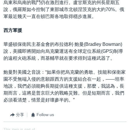
烏東和烏南的戰鬥仍在激烈進行。盧甘斯克的州長星期五
說，俄羅斯如今控制了東部城市北頓涅茨克的大約70%。俄
軍最近幾天一直在頓巴斯各地取得穩步進展。
西方軍援
華盛頓保衛民主基金會的布拉德利·鮑曼(Bradley Bowman)
說，美國即將開始向烏克蘭運送有全球定位系統(GPS)制導
的遠程火砲系統，而基輔早就在要求得到這種武器了。
鮑曼對美國之音說：“如果你把烏克蘭的勇敢、技能和保衛家
園不受無端入侵的意願跟西方的支援結合在一起，——坦率
地說，我們必須能夠長期提供這種支援，那麼，我認為，長
期而言，這將是普京巨大的戰略災難。但是短期而言，我們
必須看清楚，情景是好壞參半的。”
分享
Follow us
This item is part of