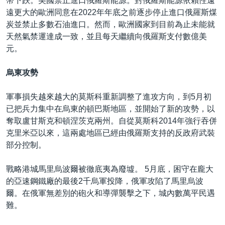
幣下跌。美國禁止進口俄羅斯能源。對俄羅斯能源依賴性遠
遠更大的歐洲同意在2022年年底之前逐步停止進口俄羅斯煤
炭並禁止多數石油進口。然而，歐洲國家到目前為止未能就
天然氣禁運達成一致，並且每天繼續向俄羅斯支付數億美
元。
烏東攻勢
軍事損失越來越大的莫斯科重新調整了進攻方向，到5月初
已把兵力集中在烏東的頓巴斯地區，並開始了新的攻勢，以
奪取盧甘斯克和頓涅茨克兩州。自從莫斯科2014年強行吞併
克里米亞以來，這兩處地區已經由俄羅斯支持的反政府武裝
部分控制。
戰略港城馬里烏波爾被徹底夷為廢墟。 5月底，困守在龐大
的亞速鋼鐵廠的最後2千烏軍投降，俄軍攻陷了馬里烏波
爾。在俄軍無差別的砲火和導彈襲擊之下，城內數萬平民遇
難。