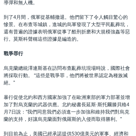
導彈和無人機。
到了4月間，俄軍從基輔撤退。他們留下了令人觸目驚心的
慘景。在布查等城鎮，進城的烏軍發現了大型平民亂葬坑，
還有普遍的證據表明俄軍從事了酷刑折磨和大規模強姦等惡
行。莫斯科聲稱這些證據是編造的。
戰爭罪行
烏克蘭總統澤連斯基在訪問布查亂葬坑現場時說，國際社會
將採取行動。 “這些是戰爭罪，他們將被世界認定為種族滅
絕。”
暴行促使北約和西方國家加強了在歐洲東部的軍力部署並增
加了對烏克蘭的武器供應。北約秘書長延斯·斯托爾滕貝格4
月7日說：“我們同意我們必須進一步加強和維持我們對烏克
蘭的支持，好讓烏克蘭面對俄羅斯的入侵而取得勝利。”
到目前為止，美國已經承諾提供530億美元的軍事、經濟和