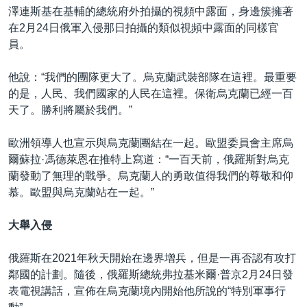
澤連斯基在基輔的總統府外拍攝的視頻中露面，身邊簇擁著
在2月24日俄軍入侵那日拍攝的類似視頻中露面的同樣官
員。
他說：“我們的團隊更大了。烏克蘭武裝部隊在這裡。最重要
的是，人民、我們國家的人民在這裡。保衛烏克蘭已經一百
天了。勝利將屬於我們。”
歐洲領導人也宣示與烏克蘭團結在一起。歐盟委員會主席烏
爾蘇拉·馮德萊恩在推特上寫道：“一百天前，俄羅斯對烏克
蘭發動了無理的戰爭。烏克蘭人的勇敢值得我們的尊敬和仰
慕。歐盟與烏克蘭站在一起。”
大舉入侵
俄羅斯在2021年秋天開始在邊界增兵，但是一再否認有攻打
鄰國的計劃。隨後，俄羅斯總統弗拉基米爾·普京2月24日發
表電視講話，宣佈在烏克蘭境內開始他所說的“特別軍事行