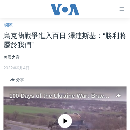
無
障
礙
國際
主頁
鏈
烏克蘭戰爭進入百日 澤連斯基：“勝利將
接
美國大選2024
屬於我們”
跳
港澳
轉
美國之音
台灣
到
2022年6月4日
內
美中關係
容
分享
海外港人
跳
轉
新聞自由
100 Days of the Ukraine War: Bravery and Brutality
到
揭謊頻道
導
航
美國
跳
No media source currently available
中國
轉