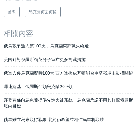
國際
烏克蘭何去何從
相關內容
俄烏戰爭進入第100天，烏克蘭東部戰火紛飛
美國針對俄羅斯精英分子宣布更多制裁措施
俄軍入侵烏克蘭歷時100天 西方軍援成基輔能否重掌戰場主動權關鍵
澤連斯基：俄羅斯佔領烏克蘭20%領土
拜登宣佈向烏克蘭提供先進火箭系統，烏克蘭承諾不用其打擊俄羅斯
境內目標
俄軍雖在烏東取得戰果 北約仍希望並相信烏軍將取勝