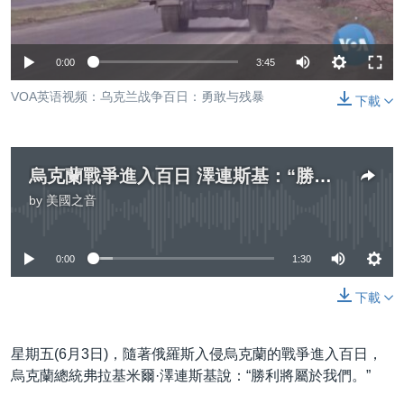
到
國際
檢
經貿
索
0:00
3:45
視頻
VOA英语视频：乌克兰战争百日：勇敢与残暴
下載
音頻
每日視頻新聞
VOA 60秒 (國際)
時事經緯
國語
烏克蘭戰爭進入百日 澤連斯基：“勝利將屬於我們”
美國專訊
新聞音頻
by
美國之音
關注我們
視頻存檔
海外港人
No media source currently available
YOUTUBE頻道
港人港心
0:00
1:30
美國透視
其他語言網站
下載
建國史話
廣播節目表
星期五(6月3日)，隨著俄羅斯入侵烏克蘭的戰爭進入百日，
烏克蘭總統弗拉基米爾·澤連斯基說：“勝利將屬於我們。”