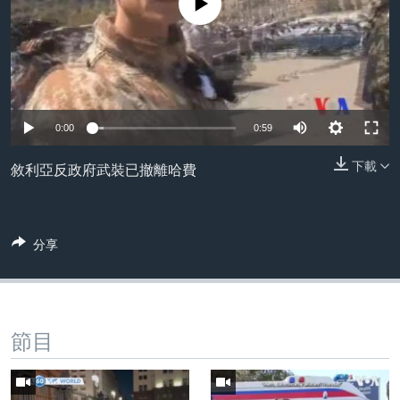
No media source currently available
到
國際
檢
經貿
索
視頻
音頻
每日視頻新聞
0:00
0:59
VOA 60秒 (國際)
時事經緯
國語
下載
敘利亞反政府武裝已撤離哈費
美國專訊
新聞音頻
關注我們
視頻存檔
海外港人
YOUTUBE頻道
港人港心
分享
美國透視
其他語言網站
建國史話
節目
廣播節目表