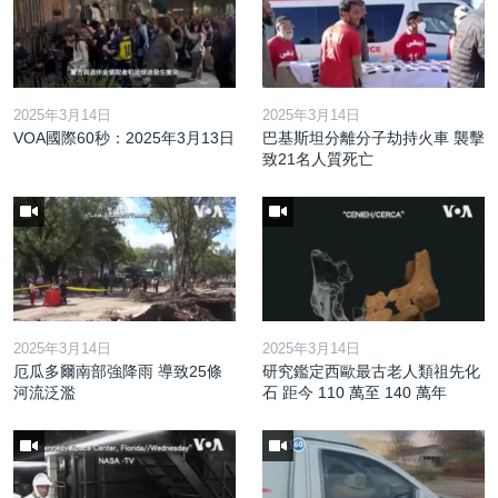
2025年3月14日
2025年3月14日
VOA國際60秒：2025年3月13日
巴基斯坦分離分子劫持火車 襲擊
致21名人質死亡
2025年3月14日
2025年3月14日
厄瓜多爾南部強降雨 導致25條
研究鑑定西歐最古老人類祖先化
河流泛濫
石 距今 110 萬至 140 萬年