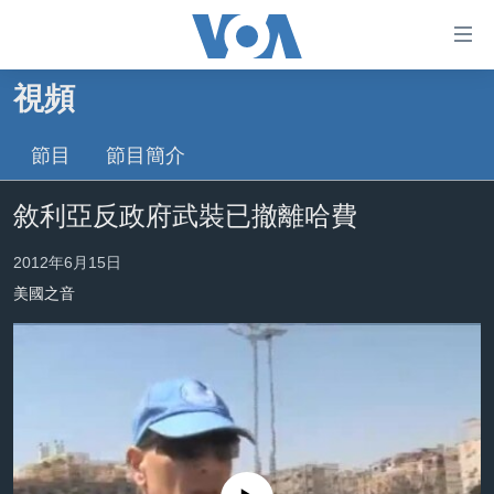
無
障
礙
視頻
主頁
鏈
接
節目
節目簡介
美國大選2024
跳
港澳
敘利亞反政府武裝已撤離哈費
轉
台灣
到
2012年6月15日
內
美中關係
容
美國之音
海外港人
跳
轉
新聞自由
到
揭謊頻道
導
航
美國
跳
中國
轉