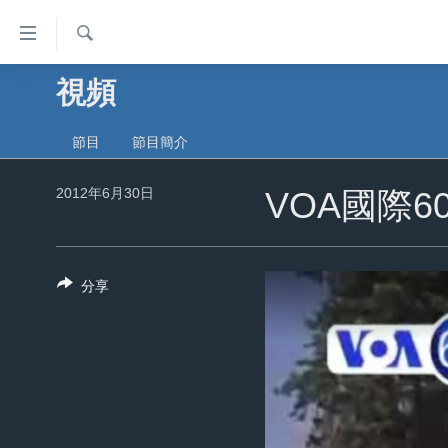
無
障
礙
檢
視頻
主頁
索
鏈
美國大選2024
接
節目
節目簡介
港澳
跳
2012年6月30日
轉
VOA國際60
台灣
到
美中關係
內
容
海外港人
分享
跳
新聞自由
轉
到
揭謊頻道
導
美國
航
跳
中國
轉