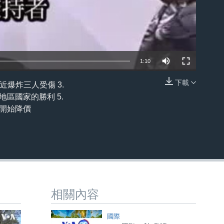
1:10
下載
近爆炸三人受傷 3.
嵌入
區國家的勝利 5.
而開始降價
相關內容
國際