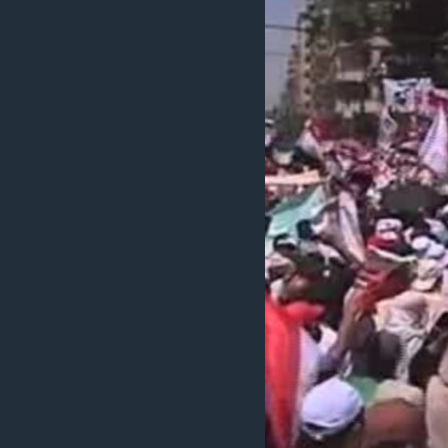
國際
到
檢
經貿
索
視頻
音頻
每日視頻新聞
VOA 60秒 (國際)
時事經緯
美國專訊
新聞音頻
視頻存檔
海外港人
YOUTUBE頻道
港人港心
美國透視
建國史話
廣播節目表