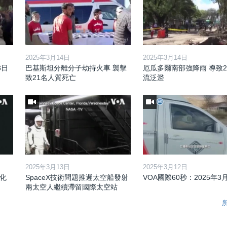
2025年3月14日
2025年3月14日
3日
巴基斯坦分離分子劫持火車 襲擊
厄瓜多爾南部強降雨 導致2
致21名人質死亡
流泛濫
2025年3月13日
2025年3月12日
化
SpaceX技術問題推遲太空船發射
VOA國際60秒：2025年3
兩太空人繼續滯留國際太空站