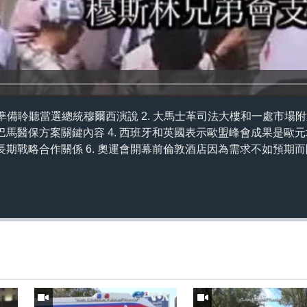
場準備聆聽當選總統穆爾西演說 2. 大馬士革司法大樓和一處市場附
馬醫保方案關鍵內容 4. 西班牙和英國表示歐盟峰會成果是歐元地
期戰略合作關係 6. 奧運會開幕前倫敦酒店因為需求不如預期