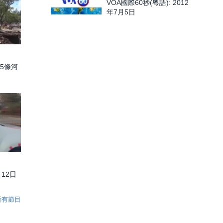
VOA國際60秒(粵語): 2012
年7月5日
5條河
月12日
所有節目