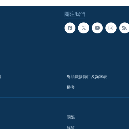
關注我們
檔
粵語廣播節目及頻率表
介
播客
國際
經貿