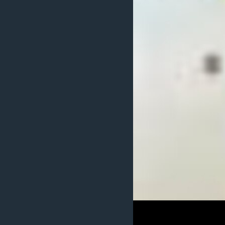
國際
到
檢
經貿
索
視頻
音頻
每日視頻新聞
VOA 60秒 (國際)
時事經緯
美國專訊
新聞音頻
視頻存檔
海外港人
YOUTUBE頻道
港人港心
美國透視
建國史話
廣播節目表