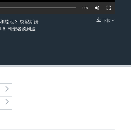
1:09
下載
陸地 3. 突尼斯婦
嵌入
 6. 朝聖者湧到波