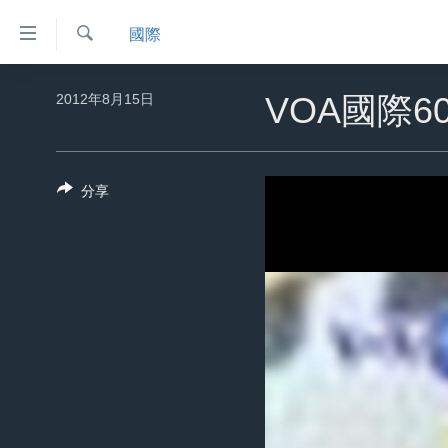
無
國際
障
礙
檢
主頁
索
2012年8月15日
VOA國際60
鏈
美國大選2024
接
港澳
跳
分享
轉
台灣
到
美中關係
內
容
海外港人
跳
新聞自由
轉
到
揭謊頻道
導
美國
航
跳
中國
轉