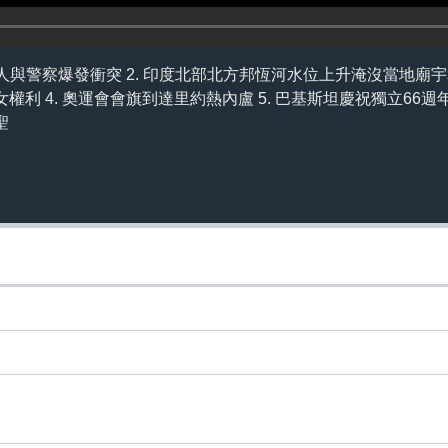
人與警察爆發衝突 2. 印度北部北方邦恆河水位上升淹沒當地廟宇和
利 4. 奧運會會旗到達里約熱內盧 5. 巴基斯坦慶祝獨立66週年
聖