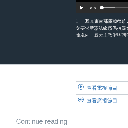
0:00
1. 土耳其東南部庫爾德族
女要求新憲法繼續保持婦女權
蘭境內一處天主教聖地朝
查看電視節目
查看廣播節目
Continue reading