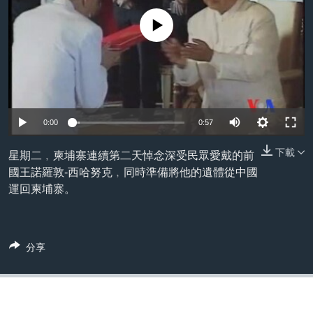
到
國際
檢
No media source currently available
經貿
索
視頻
音頻
每日視頻新聞
VOA 60秒 (國際)
時事經緯
國語
0:00
0:57
美國專訊
新聞音頻
下載
星期二﹐柬埔寨連續第二天悼念深受民眾愛戴的前
關注我們
視頻存檔
海外港人
國王諾羅敦-西哈努克﹐同時準備將他的遺體從中國
YOUTUBE頻道
港人港心
運回柬埔寨。
美國透視
其他語言網站
建國史話
分享
廣播節目表