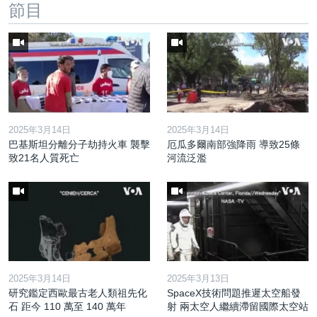
節目
2025年3月14日
2025年3月14日
巴基斯坦分離分子劫持火車 襲擊
厄瓜多爾南部強降雨 導致25條
致21名人質死亡
河流泛濫
2025年3月14日
2025年3月13日
研究鑑定西歐最古老人類祖先化
SpaceX技術問題推遲太空船發
石 距今 110 萬至 140 萬年
射 兩太空人繼續滯留國際太空站