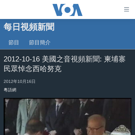
無
障
礙
每日視頻新聞
主頁
鏈
接
節目
節目簡介
美國大選2024
跳
港澳
2012-10-16 美國之音視頻新聞: 柬埔寨
轉
台灣
到
民眾悼念西哈努克
內
美中關係
容
2012年10月16日
海外港人
跳
粵語網
轉
新聞自由
到
揭謊頻道
導
航
美國
跳
中國
轉