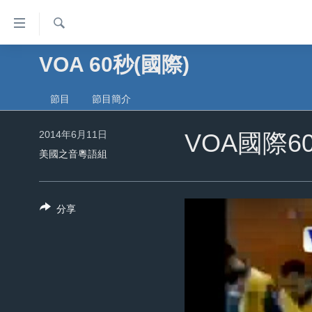
無
障
礙
檢
VOA 60秒(國際)
主頁
索
鏈
美國大選2024
接
節目
節目簡介
港澳
跳
2014年6月11日
轉
VOA國際60
台灣
到
美國之音粵語組
美中關係
內
容
海外港人
跳
分享
新聞自由
轉
到
揭謊頻道
導
美國
航
跳
中國
轉