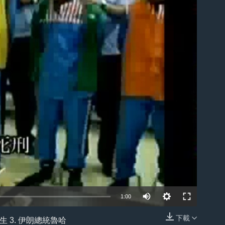
ble
1:00
下載
 3. 伊朗總統魯哈
嵌入