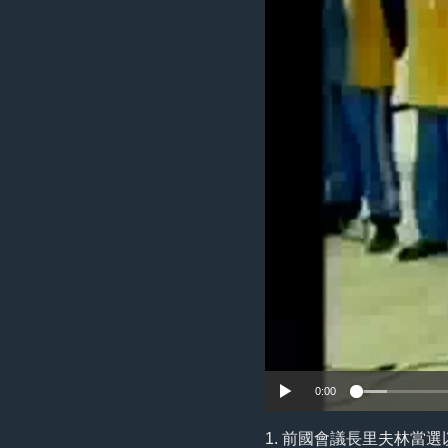
國際
到
檢
經貿
索
視頻
音頻
每日視頻新聞
VOA 60秒 (國際)
時事經緯
美國專訊
新聞音頻
視頻存檔
海外港人
YOUTUBE頻道
港人港心
美國透視
建國史話
廣播節目表
0:00
1. 前國會議長里夫林當選