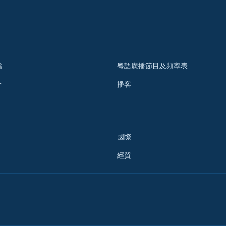
檔
粵語廣播節目及頻率表
介
播客
國際
經貿