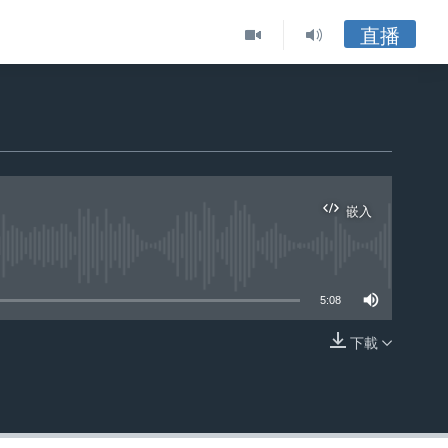
直播
嵌入
ble
5:08
下載
嵌入