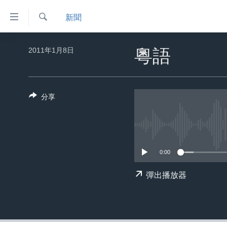
無
新聞
障
礙
檢
主頁
索
2011年1月8日
粵語
鏈
美國大選2024
接
港澳
跳
分享
轉
台灣
到
美中關係
內
容
海外港人
跳
0:00
新聞自由
轉
到
揭謊頻道
彈出播放器
導
美國
航
跳
中國
轉