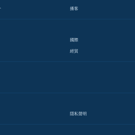
介
播客
國際
經貿
隱私聲明