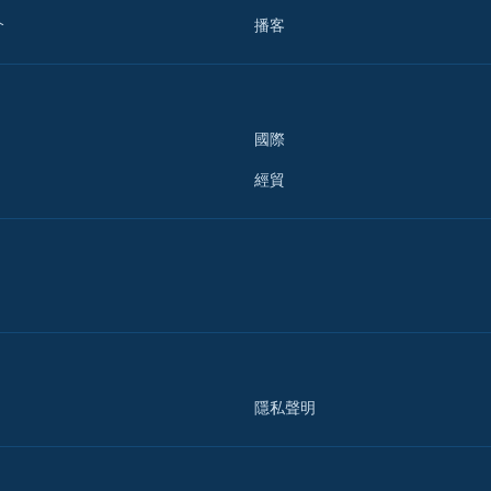
介
播客
國際
經貿
隱私聲明