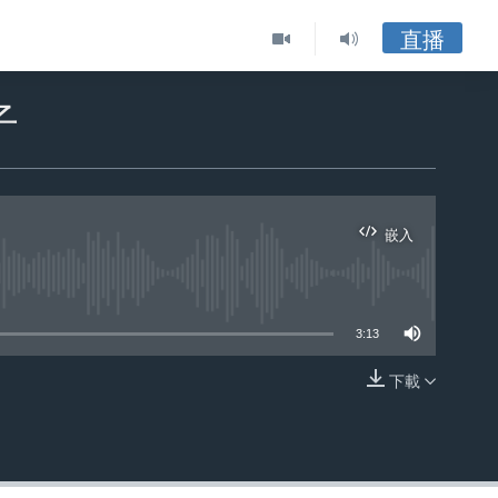
直播
子
嵌入
ble
3:13
下載
嵌入