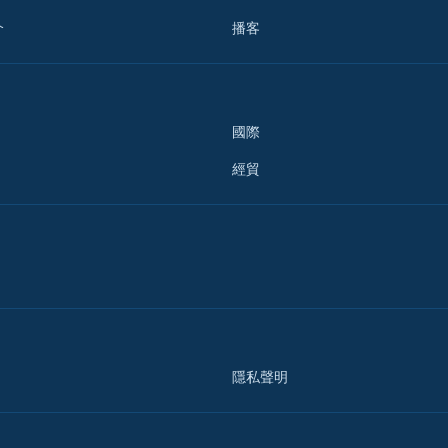
介
播客
國際
經貿
隱私聲明