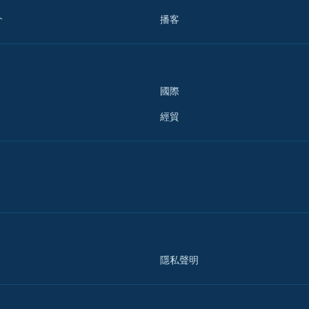
介
播客
國際
經貿
隱私聲明