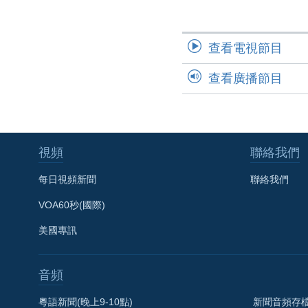
國際
到
檢
經貿
索
查看電視節目
視頻
音頻
每日視頻新聞
查看廣播節目
VOA 60秒 (國際)
時事經緯
美國專訊
新聞音頻
視頻存檔
海外港人
視頻
聯絡我們
YOUTUBE頻道
港人港心
每日視頻新聞
聯絡我們
美國透視
VOA60秒(國際)
建國史話
美國專訊
廣播節目表
音頻
粵語新聞(晚上9-10點)
新聞音頻存