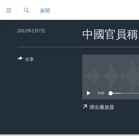
無
新聞
障
礙
檢
主頁
索
2012年2月7日
中國官員稱
鏈
美國大選2024
接
港澳
跳
分享
轉
台灣
到
美中關係
內
容
海外港人
跳
0:00
新聞自由
轉
到
揭謊頻道
彈出播放器
導
美國
航
跳
中國
轉