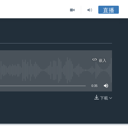
直播
嵌入
ble
0:35
下載
嵌入