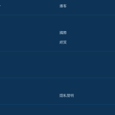
介
播客
國際
經貿
隱私聲明