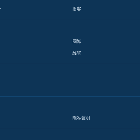
介
播客
國際
經貿
隱私聲明