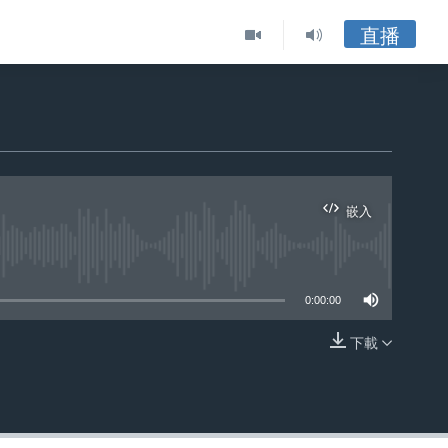
直播
嵌入
ble
0:00:00
下載
嵌入