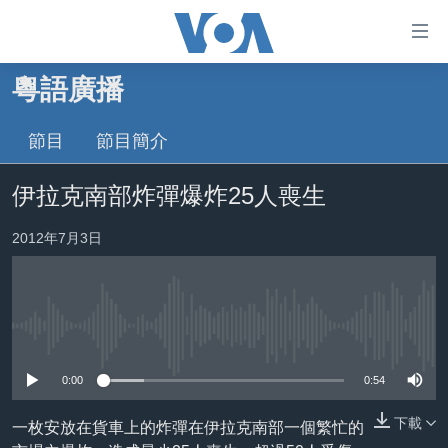
無
障
礙
粵語廣播
主頁
鏈
接
節目
節目簡介
美國大選2024
跳
港澳
伊拉克南部炸彈爆炸25人喪生
轉
台灣
到
2012年7月3日
內
美中關係
容
海外港人
跳
轉
新聞自由
到
No media source currently available
揭謊頻道
導
0:00
0:54
航
美國
跳
下載
一枚安放在貨車上的炸彈在伊拉克南部一個繁忙的
中國
轉