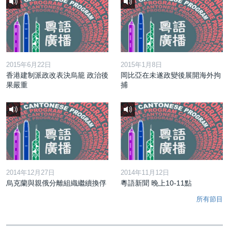
2015年6月22日
2015年1月8日
香港建制派政改表決烏籠 政治後
岡比亞在未遂政變後展開海外拘
果嚴重
捕
2014年12月27日
2014年11月12日
烏克蘭與親俄分離組織繼續換俘
粵語新聞 晚上10-11點
所有節目