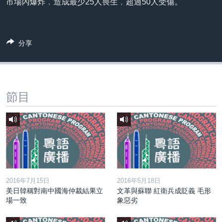
市場內爆炸﹐造成最少25人喪生﹐超過50人受傷。
到
國際
檢
經貿
索
分享
視頻
音頻
每日視頻新聞
VOA 60秒 (國際)
時事經緯
國語
節目
美國專訊
新聞音頻
關注我們
視頻存檔
海外港人
YOUTUBE頻道
港人港心
美國透視
其他語言網站
建國史話
2016年7月15日
2016年5月18日
廣播節目表
美日韓稱對南中國海仲裁結果立
文革與蘇聯 紅衛兵成貶義 毛形
場一致
象惡劣