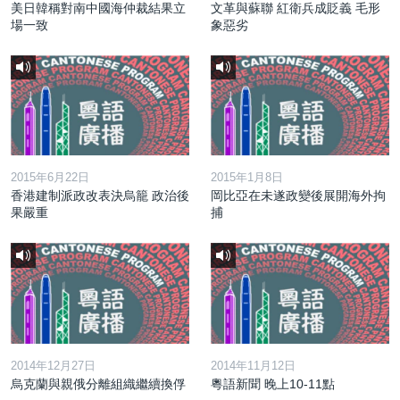
美日韓稱對南中國海仲裁結果立
文革與蘇聯 紅衛兵成貶義 毛形
場一致
象惡劣
2015年6月22日
2015年1月8日
香港建制派政改表決烏籠 政治後
岡比亞在未遂政變後展開海外拘
果嚴重
捕
2014年12月27日
2014年11月12日
烏克蘭與親俄分離組織繼續換俘
粵語新聞 晚上10-11點