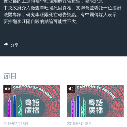
近公佈的工運領袖李旺陽驗屍報告造假，要求北京
到
國際
中央政府介入徹查李旺陽死因真相。支聯會並委託一位澳洲
檢
法醫專家，研究李旺陽死亡報告疑點。有中國傳媒人表示，
經貿
索
要推翻李旺陽自殺的結論可能性不大。
視頻
音頻
每日視頻新聞
分享
VOA 60秒 (國際)
時事經緯
國語
美國專訊
新聞音頻
關注我們
視頻存檔
海外港人
節目
YOUTUBE頻道
港人港心
美國透視
其他語言網站
建國史話
廣播節目表
2016年7月15日
2016年5月18日