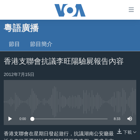
無
障
礙
粵語廣播
主頁
鏈
接
節目
節目簡介
美國大選2024
跳
港澳
香港支聯會抗議李旺陽驗屍報告內容
轉
台灣
到
2012年7月15日
內
美中關係
容
海外港人
跳
轉
新聞自由
到
No media source currently available
揭謊頻道
導
0:00
8:33
航
美國
跳
下載
香港支聯會在星期日發起遊行，抗議湖南公安廳最
中國
轉