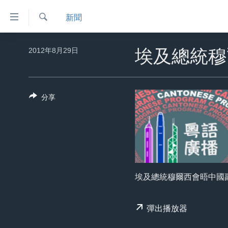
無
新聞
障
礙
檢
主頁
索
2012年8月29日
埃及總統穆
鏈
美國大選2024
接
港澳
跳
分享
轉
台灣
到
美中關係
內
容
海外港人
跳
新聞自由
轉
到
揭謊頻道
埃及總統穆爾西會晤中國
導
美國
航
彈出播放器
跳
中國
轉