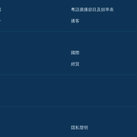
檔
粵語廣播節目及頻率表
介
播客
國際
經貿
隱私聲明