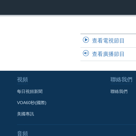
國際
到
檢
經貿
索
視頻
音頻
每日視頻新聞
查看電視節目
VOA 60秒 (國際)
時事經緯
查看廣播節目
美國專訊
新聞音頻
視頻存檔
海外港人
YOUTUBE頻道
港人港心
視頻
聯絡我們
美國透視
每日視頻新聞
聯絡我們
建國史話
VOA60秒(國際)
廣播節目表
美國專訊
音頻