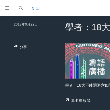
無
新聞
障
礙
檢
主頁
索
2012年9月22日
學者：18
鏈
美國大選2024
接
港澳
跳
分享
轉
台灣
到
美中關係
內
容
海外港人
跳
新聞自由
轉
到
揭謊頻道
學者：18大不能迴避六四
導
美國
航
彈出播放器
跳
中國
轉