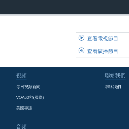
國際
到
檢
經貿
索
視頻
音頻
每日視頻新聞
查看電視節目
VOA 60秒 (國際)
時事經緯
查看廣播節目
美國專訊
新聞音頻
視頻存檔
海外港人
YOUTUBE頻道
港人港心
視頻
聯絡我們
美國透視
每日視頻新聞
聯絡我們
建國史話
VOA60秒(國際)
廣播節目表
美國專訊
音頻