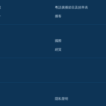
檔
粵語廣播節目及頻率表
介
播客
國際
經貿
隱私聲明