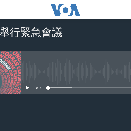
舉行緊急會議
No media source currently availa
0:00