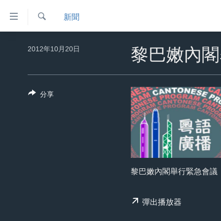
無
新聞
障
礙
檢
主頁
索
2012年10月20日
黎巴嫩內閣
鏈
美國大選2024
接
港澳
跳
分享
轉
台灣
到
美中關係
內
容
海外港人
跳
新聞自由
轉
到
揭謊頻道
黎巴嫩內閣舉行緊急會議
導
美國
航
彈出播放器
跳
中國
轉