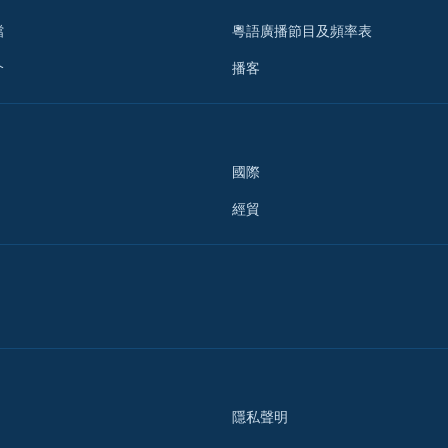
檔
粵語廣播節目及頻率表
介
播客
國際
經貿
隱私聲明