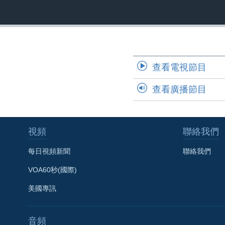
國際
到
檢
經貿
索
視頻
音頻
每日視頻新聞
查看電視節目
VOA 60秒 (國際)
時事經緯
查看廣播節目
美國專訊
新聞音頻
視頻存檔
海外港人
YOUTUBE頻道
港人港心
視頻
聯絡我們
美國透視
每日視頻新聞
聯絡我們
建國史話
VOA60秒(國際)
廣播節目表
美國專訊
音頻