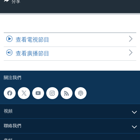
分享
到
國際
檢
經貿
索
視頻
音頻
每日視頻新聞
查看電視節目
VOA 60秒 (國際)
時事經緯
查看廣播節目
國語
美國專訊
新聞音頻
關注我們
視頻存檔
海外港人
關注我們
YOUTUBE頻道
港人港心
美國透視
其他語言網站
建國史話
視頻
廣播節目表
聯絡我們