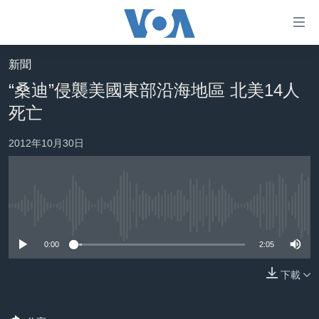
無
障
礙
新聞
主頁
鏈
“桑迪”侵襲美國東部沿海地區 北美14人
接
美國大選2024
死亡
跳
港澳
轉
2012年10月30日
台灣
到
內
美中關係
容
海外港人
跳
No media source currently available
轉
新聞自由
到
0:00
2:05
揭謊頻道
導
航
下載
美國
跳
中國
轉