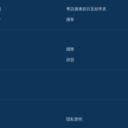
檔
粵語廣播節目及頻率表
介
播客
國際
經貿
隱私聲明