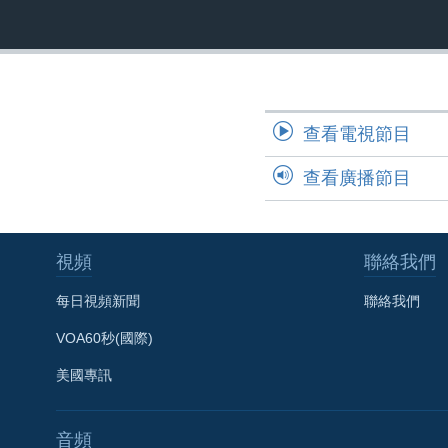
國際
到
檢
經貿
索
視頻
音頻
每日視頻新聞
查看電視節目
VOA 60秒 (國際)
時事經緯
查看廣播節目
美國專訊
新聞音頻
視頻存檔
海外港人
YOUTUBE頻道
港人港心
視頻
聯絡我們
美國透視
每日視頻新聞
聯絡我們
建國史話
VOA60秒(國際)
廣播節目表
美國專訊
音頻