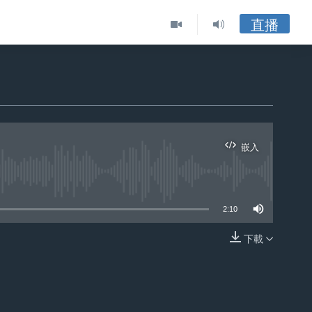
直播
嵌入
ble
2:10
下載
嵌入