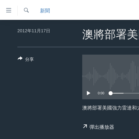
無
新聞
障
礙
檢
主頁
索
2012年11月17日
澳將部署美
鏈
美國大選2024
接
港澳
跳
分享
轉
台灣
到
美中關係
內
容
海外港人
跳
0:00
新聞自由
轉
到
揭謊頻道
澳將部署美國強力雷達和
導
美國
航
彈出播放器
跳
中國
轉