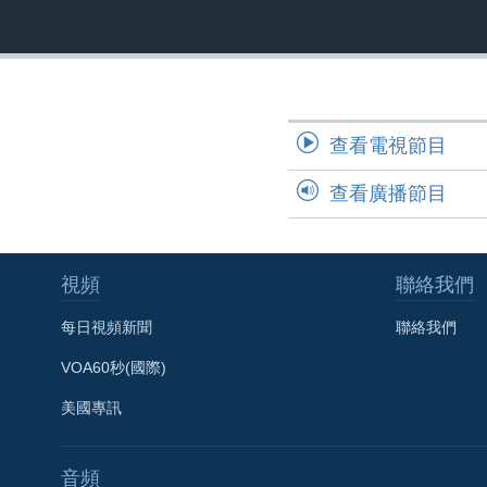
國際
到
檢
經貿
索
視頻
音頻
每日視頻新聞
查看電視節目
VOA 60秒 (國際)
時事經緯
查看廣播節目
美國專訊
新聞音頻
視頻存檔
海外港人
YOUTUBE頻道
港人港心
視頻
聯絡我們
美國透視
每日視頻新聞
聯絡我們
建國史話
VOA60秒(國際)
廣播節目表
美國專訊
音頻