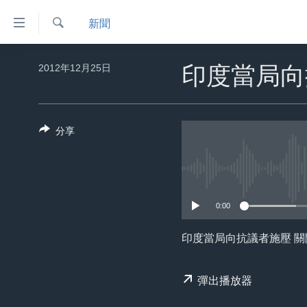
無
新聞
障
礙
檢
主頁
索
2012年12月25日
印度當局向
鏈
美國大選2024
接
港澳
跳
分享
轉
台灣
到
美中關係
內
容
海外港人
跳
0:00
新聞自由
轉
到
揭謊頻道
印度當局向抗議者施壓 
導
美國
航
彈出播放器
跳
中國
轉