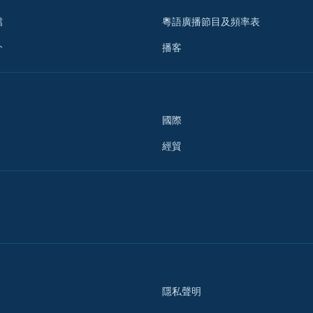
檔
粵語廣播節目及頻率表
介
播客
國際
經貿
隱私聲明