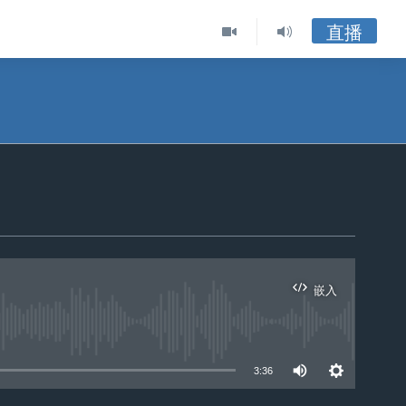
直播
嵌入
ble
3:36