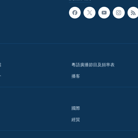
檔
粵語廣播節目及頻率表
介
播客
國際
經貿