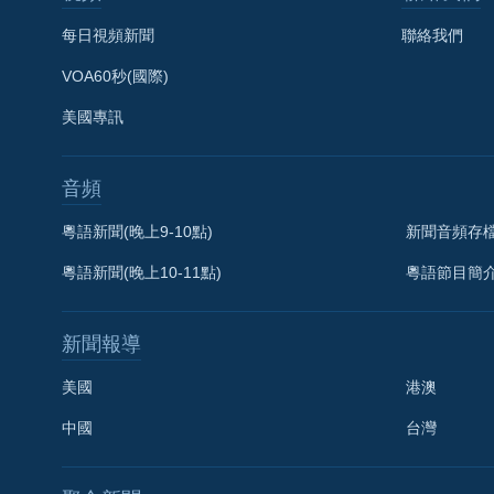
每日視頻新聞
聯絡我們
VOA60秒(國際)
美國專訊
音頻
粵語新聞(晚上9-10點)
新聞音頻存
粵語新聞(晚上10-11點)
粵語節目簡
新聞報導
美國
港澳
中國
台灣