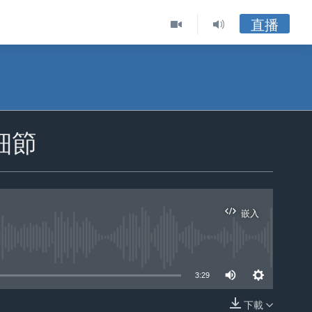
直播
細節
嵌入
ble
3:29
下載