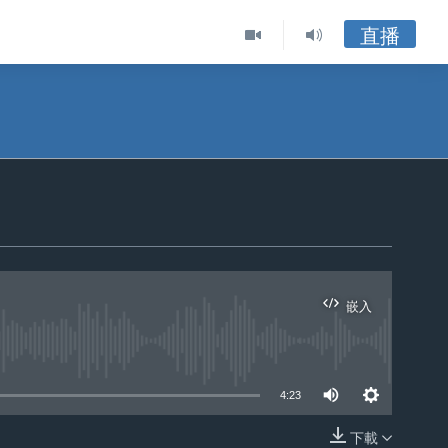
直播
嵌入
ble
4:23
下載