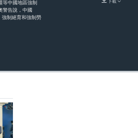
下載
疆等中國地區強制
嵌入
奧警告說，中國
、強制絕育和強制勞