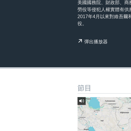
國際
美國國務院、財政部、商
到
勞役等侵犯人權實體有供
檢
經貿
2017年4月以來對維
索
視頻
役。
音頻
每日視頻新聞
彈出播放器
VOA 60秒 (國際)
時事經緯
美國專訊
新聞音頻
視頻存檔
海外港人
YOUTUBE頻道
港人港心
美國透視
節目
建國史話
廣播節目表