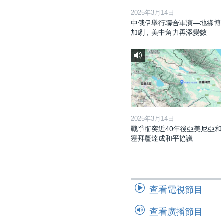
2025年3月14日
中俄伊舉行聯合軍演—地緣博
加劇，美中角力再添變數
2025年3月14日
戰爭衝突近40年後亞美尼亞
塞拜疆達成和平協議
查看電視節目
查看廣播節目