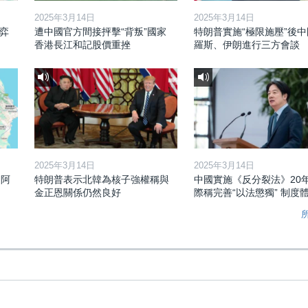
2025年3月14日
2025年3月14日
弈
遭中國官方間接抨擊“背叛”國家
特朗普實施“極限施壓”後
香港長江和記股價重挫
羅斯、伊朗進行三方會談
2025年3月14日
2025年3月14日
和阿
特朗普表示北韓為核子強權稱與
中國實施《反分裂法》20
金正恩關係仍然良好
際稱完善“以法懲獨” 制度