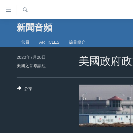
無
障
礙
檢
新聞音頻
主頁
索
鏈
美國大選2024
接
節目
ARTICLES
節目簡介
港澳
跳
2020年7月20日
轉
美國政府政
台灣
到
美國之音粵語組
美中關係
內
容
海外港人
跳
分享
新聞自由
轉
到
揭謊頻道
導
美國
航
跳
中國
轉