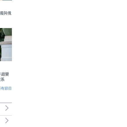
中國與俄
年趙樂
體系
所有節目