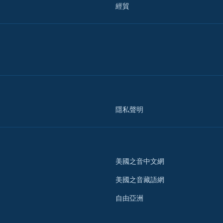
經貿
隱私聲明
美國之音中文網
美國之音藏語網
自由亞洲