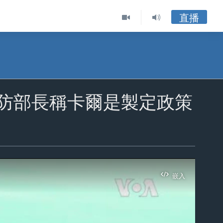
直播
國防部長稱卡爾是製定政策
嵌入