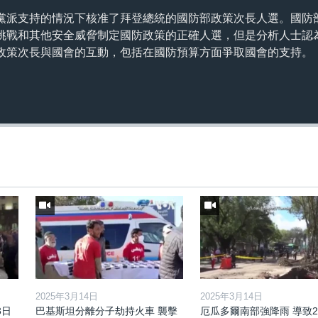
派支持的情況下核准了拜登總統的國防部政策次長人選。國防部長
為應對中國挑戰和其他安全威脅制定國防政策的正確人選，但是分析人士
政策次長與國會的互動，包括在國防預算方面爭取國會的支持。
2025年3月14日
2025年3月14日
3日
巴基斯坦分離分子劫持火車 襲擊
厄瓜多爾南部強降雨 導致2