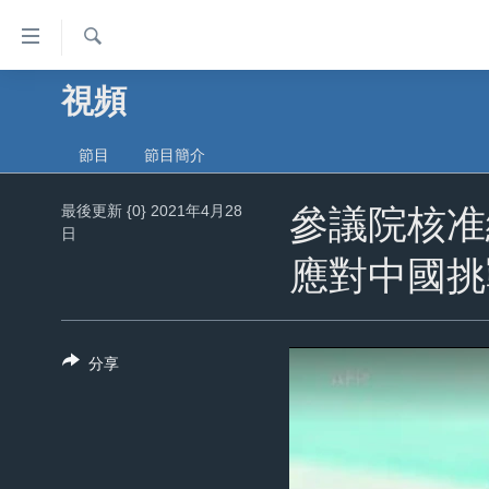
無
障
礙
檢
視頻
主頁
索
鏈
美國大選2024
接
節目
節目簡介
港澳
跳
最後更新 {0} 2021年4月28
轉
參議院核准
台灣
日
到
美中關係
應對中國挑
內
容
海外港人
跳
新聞自由
轉
分享
到
揭謊頻道
導
美國
航
跳
中國
轉