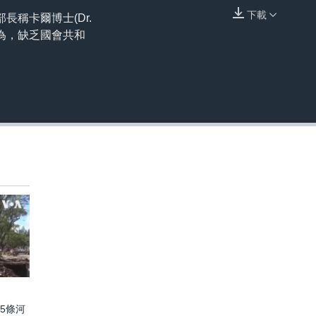
下載
稱卡爾博士(Dr.
嵌入
認為，缺乏國會共和
5條河