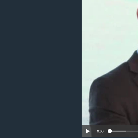
國際
到
檢
經貿
索
視頻
音頻
每日視頻新聞
VOA 60秒 (國際)
時事經緯
美國專訊
新聞音頻
視頻存檔
海外港人
YOUTUBE頻道
港人港心
美國透視
建國史話
廣播節目表
0:00