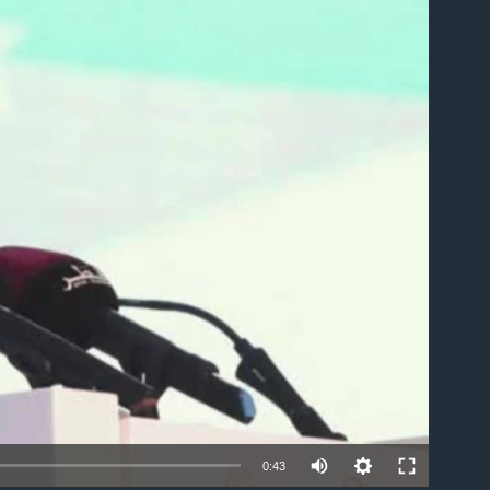
ble
0:43