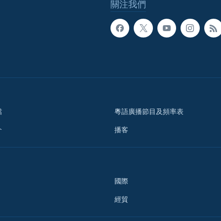
關注我們
檔
粵語廣播節目及頻率表
介
播客
國際
經貿