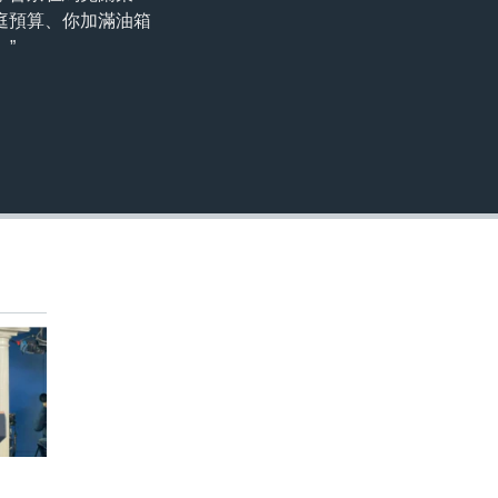
嵌入
庭預算、你加滿油箱
”