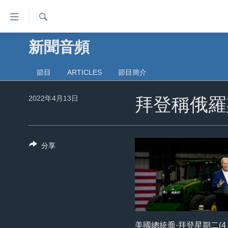
無
障
礙
檢
新聞音頻
主頁
索
鏈
美國大選2024
接
節目
ARTICLES
節目簡介
港澳
跳
2022年4月13日
轉
拜登稱俄羅
台灣
到
美中關係
內
容
海外港人
分享
跳
新聞自由
轉
到
揭謊頻道
導
美國
航
跳
中國
轉
美國總統喬·拜登星期二(