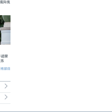
中國與俄
年趙樂
體系
所有節目