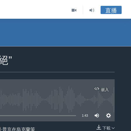
直播
絕”
嵌入
ble
1:43
下載
爾·普京在烏克蘭策