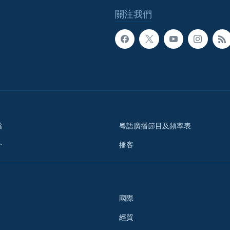
關注我們
檔
粵語廣播節目及頻率表
介
播客
國際
經貿