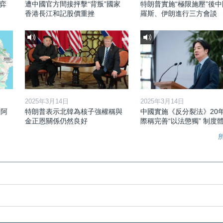
弈
遭中國官方間接抨擊“背叛”國家
特朗普實施“極限施壓”後
香港長江和記股價重挫
羅斯、伊朗進行三方會談
2025年3月14日
2025年3月14日
和阿
特朗普表示北韓為核子強權稱與
中國實施《反分裂法》20
金正恩關係仍然良好
際稱完善“以法懲獨” 制度