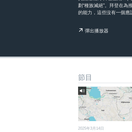
國際
到
劃“種族滅絕”。拜登在
檢
經貿
的能力，這些沒有一個應
索
視頻
彈出播放器
音頻
每日視頻新聞
VOA 60秒 (國際)
時事經緯
美國專訊
新聞音頻
視頻存檔
海外港人
YOUTUBE頻道
港人港心
節目
美國透視
建國史話
廣播節目表
2025年3月14日