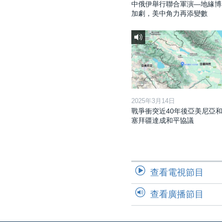
中俄伊舉行聯合軍演—地緣博
加劇，美中角力再添變數
2025年3月14日
戰爭衝突近40年後亞美尼亞
塞拜疆達成和平協議
查看電視節目
查看廣播節目