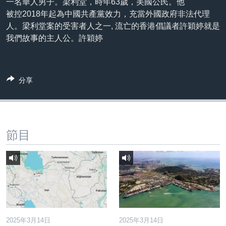
一名華人男子。梁利堂，時年63歲，美國公民。他
到
國際
被控2018年起為中國共產黨效力，充當外國政府非法代理
檢
人。梁利堂案的受害者人之一, 流亡的香港倡議者許穎婷就是
經貿
索
我們故事的主人公。許穎婷
視頻
音頻
每日視頻新聞
分享
VOA 60秒 (國際)
時事經緯
國語
美國專訊
新聞音頻
關注我們
視頻存檔
海外港人
節目
YOUTUBE頻道
港人港心
美國透視
其他語言網站
建國史話
廣播節目表
2025年3月14日
2025年3月14日