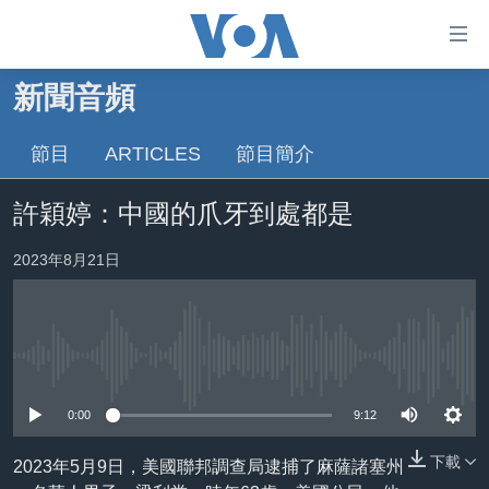
無
障
礙
新聞音頻
主頁
鏈
接
節目
ARTICLES
節目簡介
美國大選2024
跳
港澳
許穎婷：中國的爪牙到處都是
轉
台灣
到
2023年8月21日
內
美中關係
容
海外港人
跳
轉
新聞自由
到
No media source currently available
揭謊頻道
導
0:00
9:12
航
美國
跳
下載
2023年5月9日，美國聯邦調查局逮捕了麻薩諸塞州
中國
轉