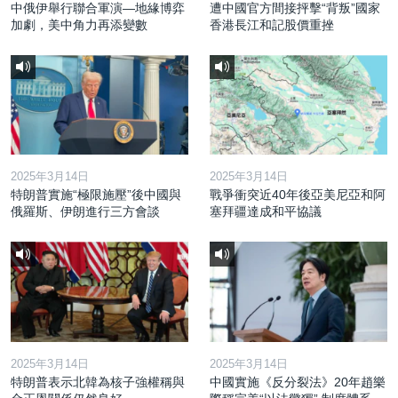
中俄伊舉行聯合軍演—地緣博弈
遭中國官方間接抨擊“背叛”國家
加劇，美中角力再添變數
香港長江和記股價重挫
2025年3月14日
2025年3月14日
特朗普實施“極限施壓”後中國與
戰爭衝突近40年後亞美尼亞和阿
俄羅斯、伊朗進行三方會談
塞拜疆達成和平協議
2025年3月14日
2025年3月14日
特朗普表示北韓為核子強權稱與
中國實施《反分裂法》20年趙樂