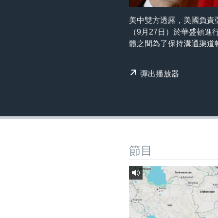
國際
到
檢
經貿
美中雙方透露，美國負責亞太
索
（9月27日）於華盛頓進
視頻
體之間為了保持溝通渠道
音頻
每日視頻新聞
VOA 60秒 (國際)
時事經緯
彈出播放器
美國專訊
新聞音頻
視頻存檔
海外港人
YOUTUBE頻道
港人港心
美國透視
節目
建國史話
廣播節目表