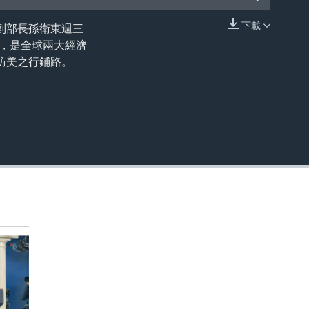
下載
交部副部長孫衛東週三
嵌入
”，是全球兩大經濟
訪美之行鋪路。