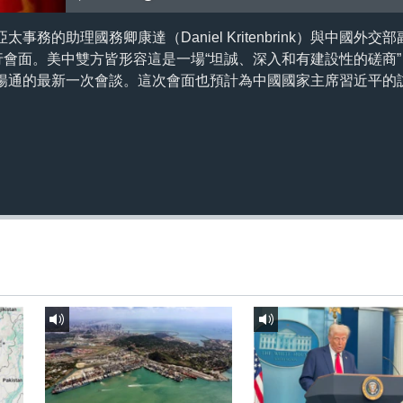
事務的助理國務卿康達（Daniel Kritenbrink）與中國外
行會面。美中雙方皆形容這是一場“坦誠、深入和有建設性的磋商
暢通的最新一次會談。這次會面也預計為中國國家主席習近平的