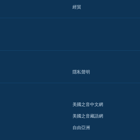
經貿
隱私聲明
美國之音中文網
美國之音藏語網
自由亞洲