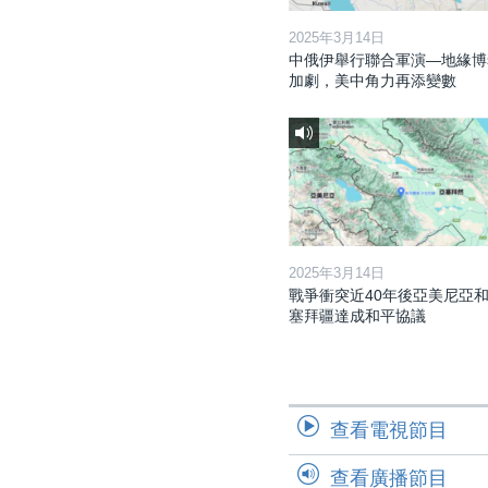
2025年3月14日
中俄伊舉行聯合軍演—地緣博
加劇，美中角力再添變數
2025年3月14日
戰爭衝突近40年後亞美尼亞
塞拜疆達成和平協議
查看電視節目
查看廣播節目