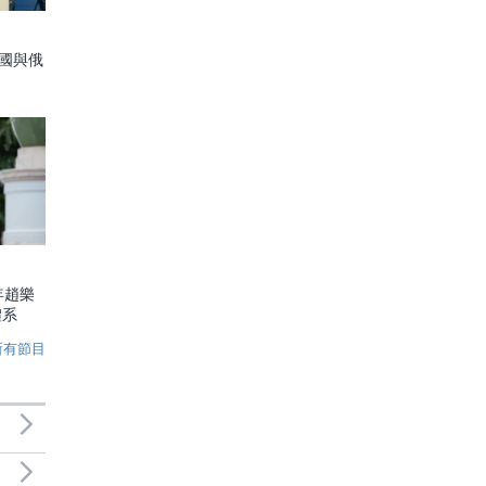
中國與俄
年趙樂
體系
所有節目