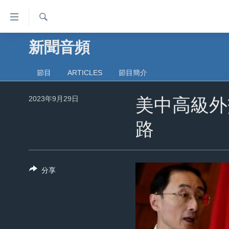
無
障
礙
檢
新聞音頻
主頁
索
鏈
美國大選2024
接
節目
ARTICLES
節目簡介
港澳
跳
2023年9月29日
轉
美中高級外
台灣
到
美中關係
路
內
容
海外港人
跳
新聞自由
轉
分享
到
揭謊頻道
導
美國
航
跳
中國
轉