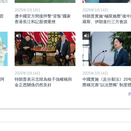
2025年3月14日
2025年3月14日
弈
遭中國官方間接抨擊“背叛”國家
特朗普實施“極限施壓”後
香港長江和記股價重挫
羅斯、伊朗進行三方會談
2025年3月14日
2025年3月14日
和阿
特朗普表示北韓為核子強權稱與
中國實施《反分裂法》20
金正恩關係仍然良好
際稱完善“以法懲獨” 制度