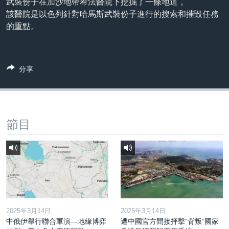
武裝份子在加沙地帶希法醫院下挖掘了一條地道，
到
國際
該醫院是以色列針對哈馬斯武裝份子進行的搜索和摧毀任務
檢
的重點。
經貿
索
視頻
音頻
每日視頻新聞
分享
VOA 60秒 (國際)
時事經緯
國語
美國專訊
新聞音頻
關注我們
視頻存檔
海外港人
節目
YOUTUBE頻道
港人港心
美國透視
其他語言網站
建國史話
廣播節目表
2025年3月14日
2025年3月14日
中俄伊舉行聯合軍演—地緣博弈
遭中國官方間接抨擊“背叛”國家