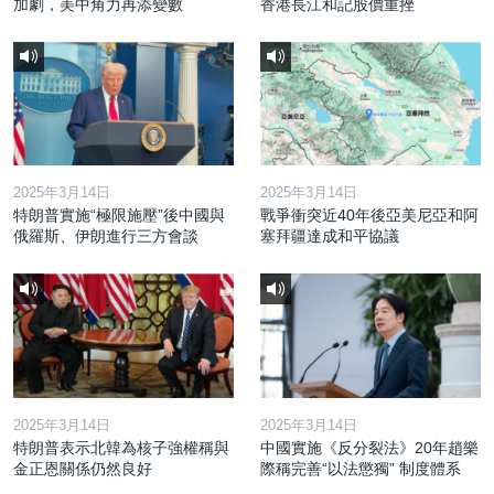
加劇，美中角力再添變數
香港長江和記股價重挫
2025年3月14日
2025年3月14日
特朗普實施“極限施壓”後中國與
戰爭衝突近40年後亞美尼亞和阿
俄羅斯、伊朗進行三方會談
塞拜疆達成和平協議
2025年3月14日
2025年3月14日
特朗普表示北韓為核子強權稱與
中國實施《反分裂法》20年趙樂
金正恩關係仍然良好
際稱完善“以法懲獨” 制度體系