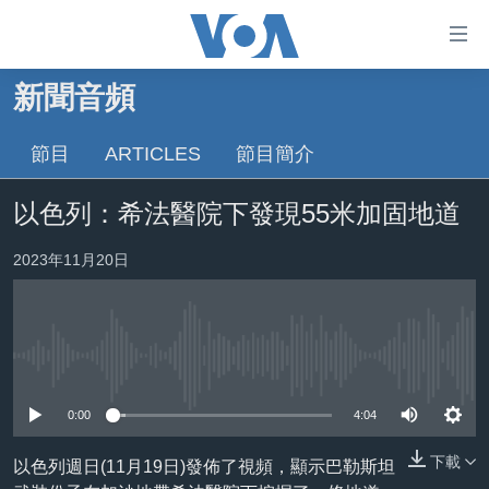
無
障
礙
新聞音頻
主頁
鏈
接
節目
ARTICLES
節目簡介
美國大選2024
跳
港澳
以色列：希法醫院下發現55米加固地道
轉
台灣
到
2023年11月20日
內
美中關係
容
海外港人
跳
轉
新聞自由
到
No media source currently available
揭謊頻道
導
0:00
4:04
航
美國
跳
下載
以色列週日(11月19日)發佈了視頻，顯示巴勒斯坦
中國
轉