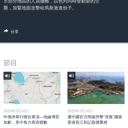
市部分地區的人員撤離，以色列同時發動新的空
到
國際
襲，加緊地面攻擊哈馬斯激進份子。
檢
經貿
索
視頻
分享
音頻
每日視頻新聞
VOA 60秒 (國際)
時事經緯
國語
美國專訊
新聞音頻
節目
關注我們
視頻存檔
海外港人
YOUTUBE頻道
港人港心
美國透視
其他語言網站
建國史話
廣播節目表
2025年3月14日
2025年3月14日
中俄伊舉行聯合軍演—地緣博弈
遭中國官方間接抨擊“背叛”國家
加劇，美中角力再添變數
香港長江和記股價重挫