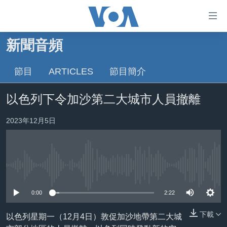
無
障
礙
新聞音頻
主頁
鏈
接
節目
ARTICLES
節目簡介
美國大選2024
跳
港澳
以色列下令加沙第二大城市人員撤離
轉
台灣
到
2023年12月5日
內
美中關係
容
海外港人
跳
轉
新聞自由
到
No media source currently available
揭謊頻道
導
0:00
2:22
航
美國
跳
下載
以色列星期一（12月4日）敦促加沙地帶第二大城
中國
轉