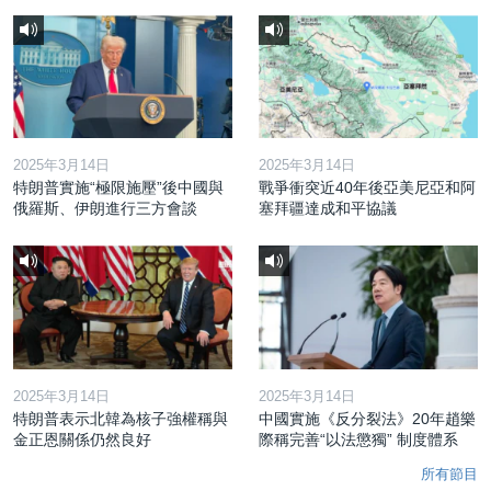
2025年3月14日
2025年3月14日
特朗普實施“極限施壓”後中國與
戰爭衝突近40年後亞美尼亞和阿
俄羅斯、伊朗進行三方會談
塞拜疆達成和平協議
2025年3月14日
2025年3月14日
特朗普表示北韓為核子強權稱與
中國實施《反分裂法》20年趙樂
金正恩關係仍然良好
際稱完善“以法懲獨” 制度體系
所有節目