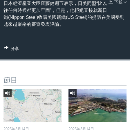
下載
到
日本經濟產業大臣齋藤健週五表示，日美同盟“比以
國際
檢
往任何時候都更加牢固”，但是，他拒絕直接就新日
經貿
索
鐵(Nippon Steel)收購美國鋼鐵(US Steel)的提議在美國受到
越來越嚴格的審查發表評論。
視頻
音頻
每日視頻新聞
VOA 60秒 (國際)
時事經緯
分享
國語
美國專訊
新聞音頻
關注我們
視頻存檔
海外港人
YOUTUBE頻道
港人港心
節目
美國透視
其他語言網站
建國史話
廣播節目表
2025年3月14日
2025年3月14日