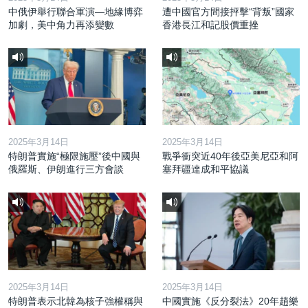
中俄伊舉行聯合軍演—地緣博弈
遭中國官方間接抨擊“背叛”國家
加劇，美中角力再添變數
香港長江和記股價重挫
2025年3月14日
2025年3月14日
特朗普實施“極限施壓”後中國與
戰爭衝突近40年後亞美尼亞和阿
俄羅斯、伊朗進行三方會談
塞拜疆達成和平協議
2025年3月14日
2025年3月14日
特朗普表示北韓為核子強權稱與
中國實施《反分裂法》20年趙樂