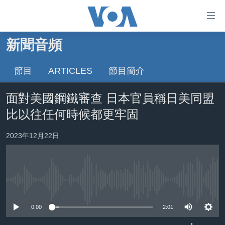
無
障
礙
新聞音頻
主頁
鏈
接
節目
ARTICLES
節目簡介
美國大選2024
跳
港澳
面對美國鋼鐵審查 日本官員稱日美同盟
轉
台灣
到
比以往任何時候都更牢固
內
美中關係
容
2023年12月22日
海外港人
跳
轉
新聞自由
到
揭謊頻道
導
No media source currently available
航
美國
跳
0:00
2:01
中國
轉