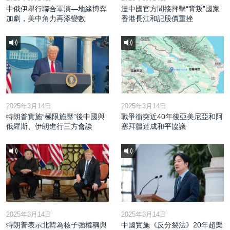
中俄伊舉行聯合軍演—地緣博弈
遭中國官方間接抨擊“背叛”國家
加劇，美中角力再添變數
香港長江和記股價重挫
2025年3月14日
2025年3月14日
特朗普實施“極限施壓”後中國與
戰爭衝突近40年後亞美尼亞和阿
俄羅斯、伊朗進行三方會談
塞拜疆達成和平協議
2025年3月14日
2025年3月14日
特朗普表示北韓為核子強權稱與
中國實施《反分裂法》20年趙樂