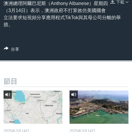
下載
到
澳洲總理阿爾巴尼斯（Anthony Albanese）星期四
國際
檢
（3月14日）表示，澳洲政府不打算效仿美國國會
經貿
索
立法要求短視頻分享應用程式TikTok與其母公司分離的舉
措。
視頻
音頻
每日視頻新聞
VOA 60秒 (國際)
時事經緯
分享
國語
美國專訊
新聞音頻
關注我們
視頻存檔
海外港人
YOUTUBE頻道
港人港心
節目
美國透視
其他語言網站
建國史話
廣播節目表
2025年3月14日
2025年3月14日