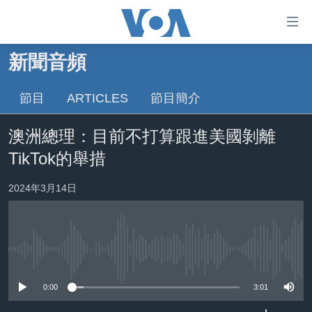
無
障
礙
新聞音頻
主頁
鏈
接
節目
ARTICLES
節目簡介
美國大選2024
跳
港澳
澳洲總理：目前不打算跟進美國剝離
轉
台灣
到
TikTok的舉措
內
美中關係
容
2024年3月14日
海外港人
跳
轉
新聞自由
到
揭謊頻道
導
No media source currently available
航
美國
跳
0:00
3:01
中國
轉