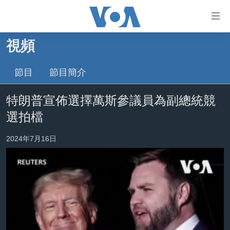
無
障
礙
視頻
主頁
鏈
接
節目
節目簡介
美國大選2024
跳
港澳
特朗普宣佈選擇萬斯參議員為副總統競
轉
台灣
到
選拍檔
內
美中關係
容
2024年7月16日
海外港人
跳
轉
新聞自由
到
揭謊頻道
導
航
美國
跳
中國
轉