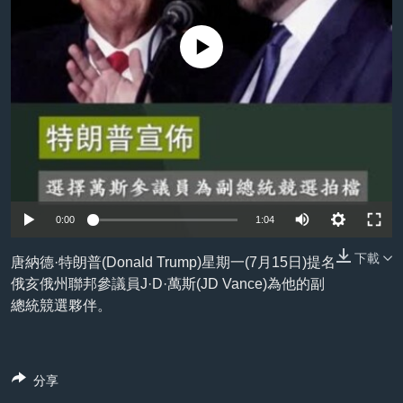
到
國際
檢
經貿
No media source currently available
索
視頻
音頻
每日視頻新聞
VOA 60秒 (國際)
時事經緯
國語
美國專訊
新聞音頻
關注我們
視頻存檔
海外港人
0:00
1:04
YOUTUBE頻道
港人港心
下載
唐納德·特朗普(Donald Trump)星期一(7月15日)提名
美國透視
俄亥俄州聯邦參議員J·D·萬斯(JD Vance)為他的副
其他語言網站
總統競選夥伴。
建國史話
廣播節目表
分享