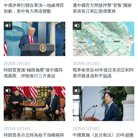
中俄伊舉行聯合軍演—地緣博弈
遭中國官方間接抨擊“背叛”國家
加劇，美中角力再添變數
香港長江和記股價重挫
2025年3月14日
2025年3月14日
特朗普實施“極限施壓”後中國與
戰爭衝突近40年後亞美尼亞和阿
俄羅斯、伊朗進行三方會談
塞拜疆達成和平協議
2025年3月14日
2025年3月14日
特朗普表示北韓為核子強權稱與
中國實施《反分裂法》20年趙樂