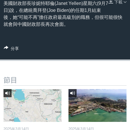
下載
到
美國財政部長珍妮特耶倫(Janet Yellen)星期六(9月7
國際
檢
日)說，在總統喬拜登(Joe Biden)的任期1月結束
經貿
索
後，她“可能不再”擔任政府最高級別的職務，但很可能很快
就會與中國財政部長再次會面。
視頻
音頻
每日視頻新聞
VOA 60秒 (國際)
時事經緯
分享
國語
美國專訊
新聞音頻
關注我們
視頻存檔
海外港人
YOUTUBE頻道
港人港心
節目
美國透視
其他語言網站
建國史話
廣播節目表
2025年3月14日
2025年3月14日