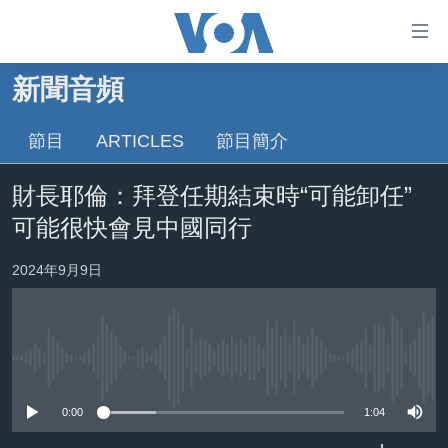
無
障
礙
新聞音頻
主頁
鏈
接
節目
ARTICLES
節目簡介
美國大選2024
跳
港澳
財長耶倫：拜登任期結束時“可能卸任”
轉
台灣
到
可能很快會見中國同行
內
美中關係
容
2024年9月9日
海外港人
跳
轉
新聞自由
到
揭謊頻道
導
No media source currently available
航
美國
跳
0:00
1:04
中國
轉