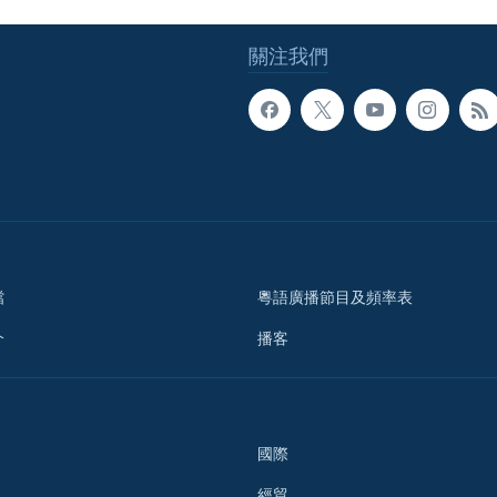
關注我們
檔
粵語廣播節目及頻率表
介
播客
國際
經貿