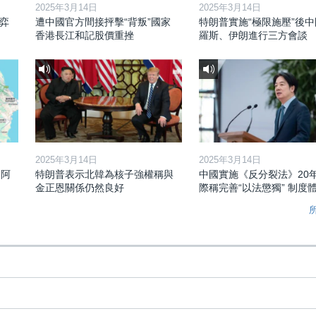
2025年3月14日
2025年3月14日
弈
遭中國官方間接抨擊“背叛”國家
特朗普實施“極限施壓”後
香港長江和記股價重挫
羅斯、伊朗進行三方會談
2025年3月14日
2025年3月14日
和阿
特朗普表示北韓為核子強權稱與
中國實施《反分裂法》20
金正恩關係仍然良好
際稱完善“以法懲獨” 制度