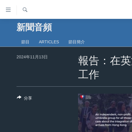
無
障
礙
檢
新聞音頻
主頁
索
鏈
美國大選2024
接
節目
ARTICLES
節目簡介
港澳
跳
2024年11月13日
轉
報告：在英
台灣
到
美中關係
工作
內
容
海外港人
跳
新聞自由
轉
分享
到
揭謊頻道
導
美國
航
跳
中國
轉