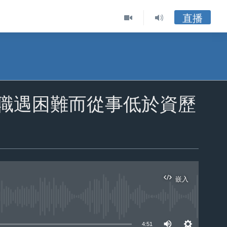
直播
求職遇困難而從事低於資歷
嵌入
ble
4:51