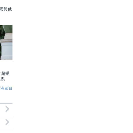
中國與俄
年趙樂
體系
所有節目