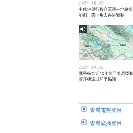
2025年3月14日
中俄伊舉行聯合軍演—地緣博
加劇，美中角力再添變數
2025年3月14日
戰爭衝突近40年後亞美尼亞
塞拜疆達成和平協議
查看電視節目
查看廣播節目