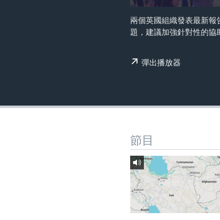
國際
到
檢
經貿
兩個英國組織發表最新報
索
題，建議加強針對性的協
視頻
音頻
每日視頻新聞
彈出播放器
VOA 60秒 (國際)
時事經緯
美國專訊
新聞音頻
視頻存檔
海外港人
YOUTUBE頻道
港人港心
節目
美國透視
建國史話
廣播節目表