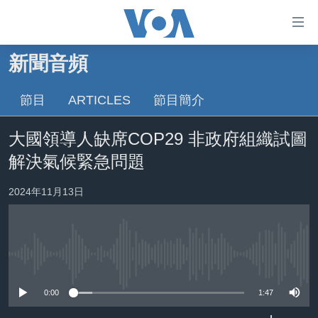
無
障
礙
新聞音頻
主頁
鏈
接
節目
ARTICLES
節目簡介
美國大選2024
跳
港澳
大國領導人缺席COP29 非政府組織試圖
轉
台灣
到
解決氣候緊急問題
內
美中關係
容
2024年11月13日
海外港人
跳
轉
新聞自由
到
揭謊頻道
導
No media source currently available
航
美國
跳
0:00
1:47
中國
轉