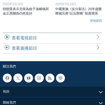
2025年3月14日
2025年3月14日
特朗普表示北韓為核子強權稱與
中國實施《反分裂法》20年趙樂
金正恩關係仍然良好
際稱完善“以法懲獨” 制度體系
所有節目
查看電視節目
查看廣播節目
關注我們
視頻
聯絡我們