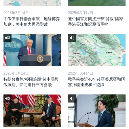
2025年3月14日
2025年3月14日
中俄伊舉行聯合軍演—地緣博弈
遭中國官方間接抨擊“背叛”國家
加劇，美中角力再添變數
香港長江和記股價重挫
2025年3月14日
2025年3月14日
特朗普實施“極限施壓”後中國與
戰爭衝突近40年後亞美尼亞和阿
俄羅斯、伊朗進行三方會談
塞拜疆達成和平協議