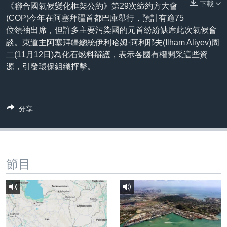
下載
到
《聯合國氣候變化框架公約》第29次締約方大會
國際
檢
(COP)今年在阿塞拜疆首都巴庫舉行，預計有逾75
經貿
索
位領袖出席，但許多主要污染國的元首紛紛缺席此次氣候會
談。東道主阿塞拜疆總統伊利哈姆·阿利耶夫(Ilham Aliyev)周
視頻
二(11月12日)為化石燃料辯護，表示各國有權開采這些資
音頻
每日視頻新聞
源，引發環保組織抨擊。
VOA 60秒 (國際)
時事經緯
國語
美國專訊
新聞音頻
分享
關注我們
視頻存檔
海外港人
YOUTUBE頻道
港人港心
美國透視
節目
其他語言網站
建國史話
廣播節目表