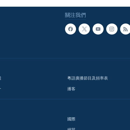
關注我們
檔
粵語廣播節目及頻率表
介
播客
國際
經貿