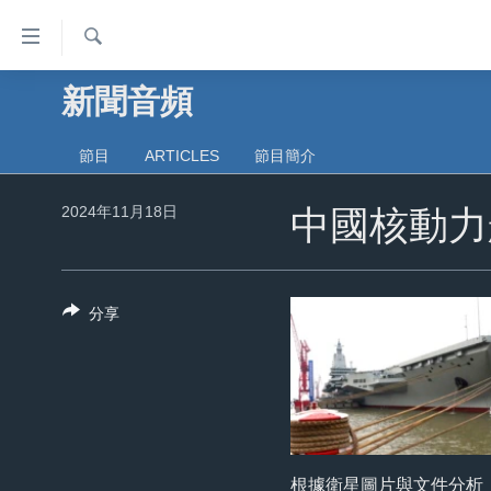
無
障
礙
檢
新聞音頻
主頁
索
鏈
美國大選2024
接
節目
ARTICLES
節目簡介
港澳
跳
2024年11月18日
轉
中國核動力
台灣
到
美中關係
內
容
海外港人
分享
跳
新聞自由
轉
到
揭謊頻道
導
美國
航
跳
中國
轉
根據衛星圖片與文件分析