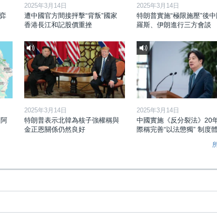
2025年3月14日
2025年3月14日
弈
遭中國官方間接抨擊“背叛”國家
特朗普實施“極限施壓”後
香港長江和記股價重挫
羅斯、伊朗進行三方會談
2025年3月14日
2025年3月14日
和阿
特朗普表示北韓為核子強權稱與
中國實施《反分裂法》20
金正恩關係仍然良好
際稱完善“以法懲獨” 制度