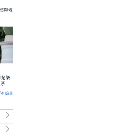
中國與俄
年趙樂
體系
所有節目