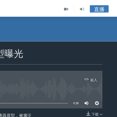
直播
型曝光
嵌入
ble
4:38
下載
應器原型，被廣泛