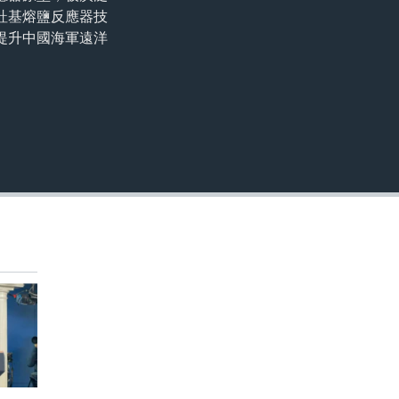
嵌入
釷基熔鹽反應器技
提升中國海軍遠洋