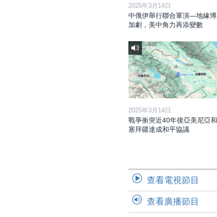
2025年3月14日
中俄伊舉行聯合軍演—地緣博
加劇，美中角力再添變數
2025年3月14日
戰爭衝突近40年後亞美尼亞
塞拜疆達成和平協議
查看電視節目
查看廣播節目