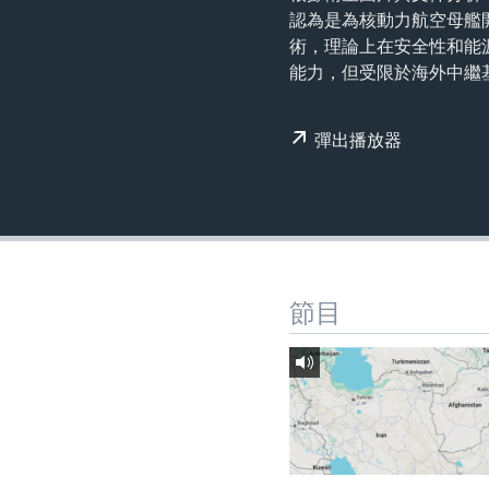
國際
到
認為是為核動力航空母艦
檢
經貿
術，理論上在安全性和能
索
能力，但受限於海外中繼
視頻
音頻
每日視頻新聞
彈出播放器
VOA 60秒 (國際)
時事經緯
美國專訊
新聞音頻
視頻存檔
海外港人
YOUTUBE頻道
港人港心
節目
美國透視
建國史話
廣播節目表