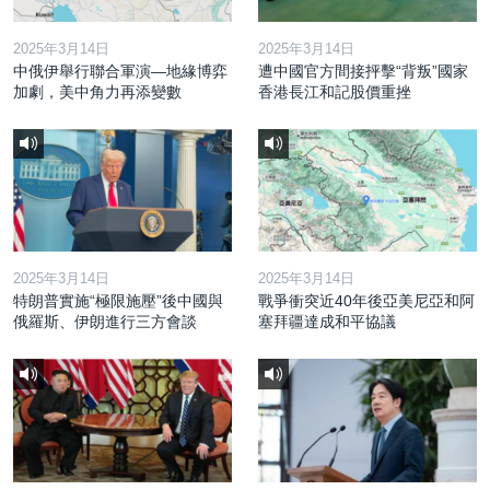
2025年3月14日
2025年3月14日
中俄伊舉行聯合軍演—地緣博弈
遭中國官方間接抨擊“背叛”國家
加劇，美中角力再添變數
香港長江和記股價重挫
2025年3月14日
2025年3月14日
特朗普實施“極限施壓”後中國與
戰爭衝突近40年後亞美尼亞和阿
俄羅斯、伊朗進行三方會談
塞拜疆達成和平協議