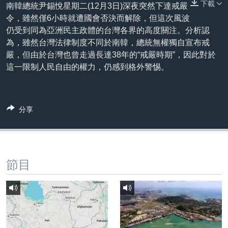
下載
到
南韓總統尹錫悅星期二(12月3日)深夜突然下達戒嚴
國際
檢
令，雖然僅6小時就遭國會否決而解除，但這次風波
經貿
索
仍受到同為亞洲民主政體的台灣各界的高度關注。分析認
為，雖然台灣法律制度不同於南韓，總統無權獨自宣布戒
視頻
嚴，但由於台灣也曾走過長達38年的“戒嚴時期”，因此對於
音頻
每日視頻新聞
這一限制人民自由的權力，仍感到格外警惕。
VOA 60秒 (國際)
時事經緯
國語
美國專訊
新聞音頻
分享
關注我們
視頻存檔
海外港人
YOUTUBE頻道
港人港心
美國透視
節目
其他語言網站
建國史話
廣播節目表