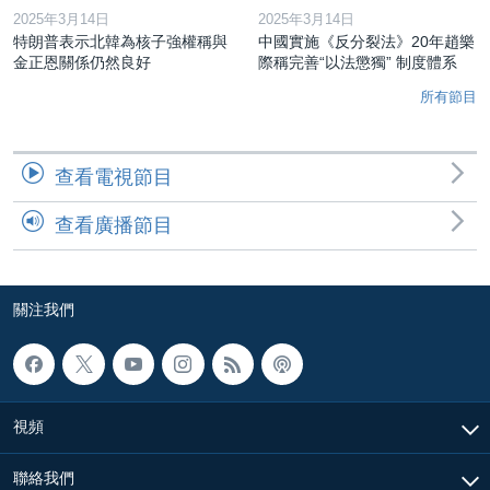
2025年3月14日
2025年3月14日
特朗普表示北韓為核子強權稱與
中國實施《反分裂法》20年趙樂
金正恩關係仍然良好
際稱完善“以法懲獨” 制度體系
所有節目
查看電視節目
查看廣播節目
關注我們
視頻
聯絡我們