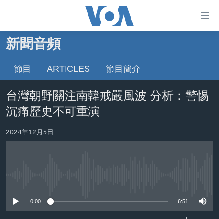
無
障
礙
新聞音頻
主頁
鏈
接
節目
ARTICLES
節目簡介
美國大選2024
跳
港澳
台灣朝野關注南韓戒嚴風波 分析：警惕
轉
台灣
到
沉痛歷史不可重演
內
美中關係
容
2024年12月5日
海外港人
跳
轉
新聞自由
到
揭謊頻道
導
No media source currently available
航
美國
跳
0:00
6:51
中國
轉