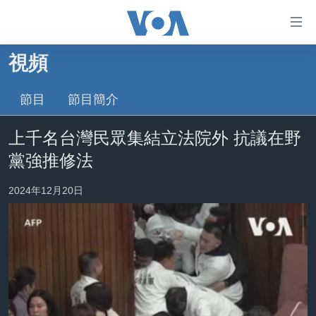
無
障
礙
視頻
主頁
鏈
接
節目
節目簡介
美國大選2024
跳
港澳
上千名台灣民眾集結立法院外 抗議在野
轉
台灣
到
黨強推修法
內
美中關係
容
2024年12月20日
海外港人
跳
轉
新聞自由
到
揭謊頻道
導
航
美國
跳
中國
轉