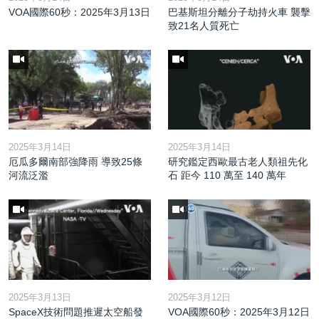
VOA國際60秒：2025年3月13日
巴基斯坦分離分子劫持火車 襲擊
致21名人質死亡
2025年3月14日
2025年3月14日
厄瓜多爾南部強降雨 導致25條
研究鑑定西歐最古老人類祖先化
河流泛濫
石 距今 110 萬至 140 萬年
2025年3月13日
2025年3月12日
SpaceX技術問題推遲太空船發
VOA國際60秒：2025年3月12日