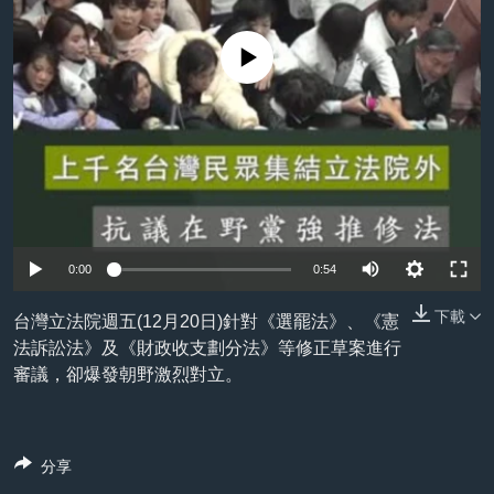
到
國際
檢
經貿
No media source currently available
索
視頻
音頻
每日視頻新聞
VOA 60秒 (國際)
時事經緯
國語
美國專訊
新聞音頻
關注我們
視頻存檔
海外港人
0:00
0:54
YOUTUBE頻道
港人港心
下載
台灣立法院週五(12月20日)針對《選罷法》、《憲
美國透視
法訴訟法》及《財政收支劃分法》等修正草案進行
其他語言網站
審議，卻爆發朝野激烈對立。
建國史話
廣播節目表
分享