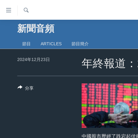
無
障
礙
檢
新聞音頻
主頁
索
鏈
美國大選2024
接
節目
ARTICLES
節目簡介
港澳
跳
2024年12月23日
轉
年終報道：2
台灣
到
美中關係
內
容
海外港人
分享
跳
新聞自由
轉
到
揭謊頻道
導
美國
航
跳
中國
轉
中國股市歷經了跌宕起伏