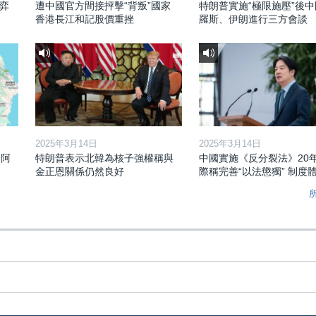
弈
遭中國官方間接抨擊“背叛”國家
特朗普實施“極限施壓”後
香港長江和記股價重挫
羅斯、伊朗進行三方會談
2025年3月14日
2025年3月14日
和阿
特朗普表示北韓為核子強權稱與
中國實施《反分裂法》20
金正恩關係仍然良好
際稱完善“以法懲獨” 制度