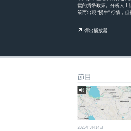
國際
到
鬆的貨幣政策。分析人士
檢
經貿
策而出現 “慢牛” 行情
索
視頻
彈出播放器
音頻
每日視頻新聞
VOA 60秒 (國際)
時事經緯
美國專訊
新聞音頻
視頻存檔
海外港人
YOUTUBE頻道
港人港心
節目
美國透視
建國史話
廣播節目表
2025年3月14日