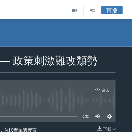
直播
” — 政策刺激難改頹勢
嵌入
ble
6:32
下載
多，包括實施適度寬