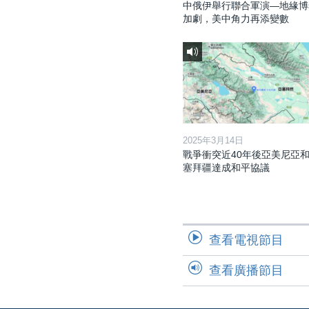
中俄伊舉行聯合軍演—地緣博
加劇，美中角力再添變數
2025年3月14日
戰爭衝突近40年後亞美尼亞
塞拜疆達成和平協議
查看電視節目
查看廣播節目