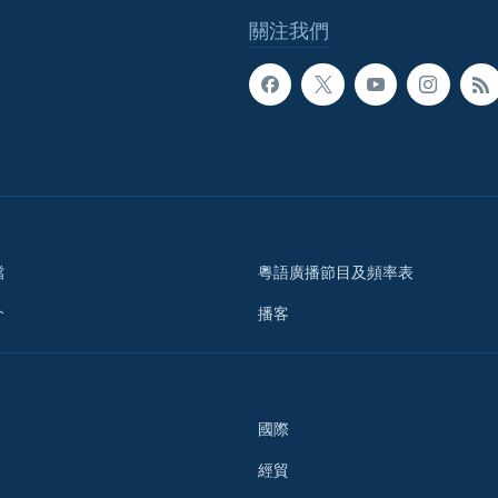
關注我們
檔
粵語廣播節目及頻率表
介
播客
國際
經貿