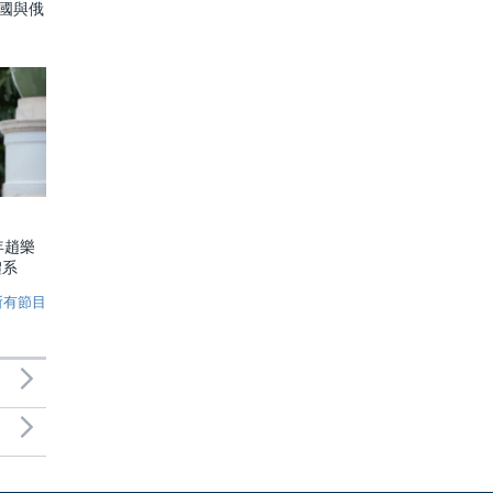
中國與俄
年趙樂
體系
所有節目