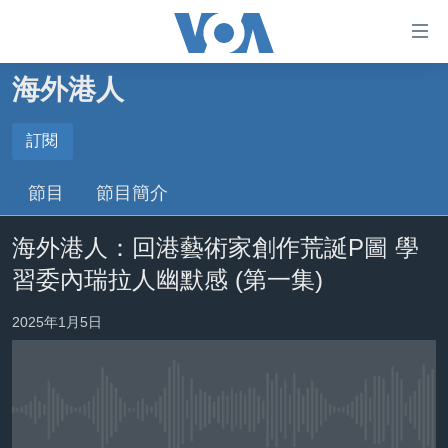
無
障
礙
海外港人
主頁
鏈
接
美國大選2024
訂閱
跳
訂閱
港澳
節目
節目簡介
轉
台灣
到
Spotify
海外港人：回港藝術家創作荒誕P圖 學
內
美中關係
容
習委內瑞拉人幽默感 (第一集)
海外港人
跳
YouTube
轉
新聞自由
2025年1月5日
到
訂閱
揭謊頻道
導
航
美國
跳
No media source currently available
中國
轉