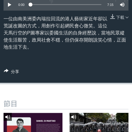
到
國際
0:00
7:15
檢
經貿
索
下載
一位由南美洲委內瑞拉回流的港人藝術家近年卻以
荒誕改圖的方式，用創作引起網民會心微笑。這位
視頻
天馬行空的P圖專家以委國生活的自身經歷說，當地民眾縱
音頻
每日視頻新聞
使生活艱苦，政局社會不穩，但仍保存開朗說笑心情，正面
地生活下去。
VOA 60秒 (國際)
時事經緯
國語
美國專訊
新聞音頻
關注我們
視頻存檔
海外港人
分享
YOUTUBE頻道
港人港心
美國透視
其他語言網站
建國史話
節目
廣播節目表